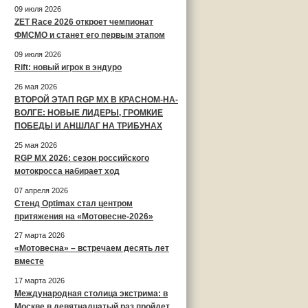
09 июля 2026
ZET Race 2026 откроет чемпионат
ФМСМО и станет его первым этапом
09 июля 2026
Rift: новый игрок в эндуро
26 мая 2026
ВТОРОЙ ЭТАП RGP MX В КРАСНОМ-НА-
ВОЛГЕ: НОВЫЕ ЛИДЕРЫ, ГРОМКИЕ
ПОБЕДЫ И АНШЛАГ НА ТРИБУНАХ
25 мая 2026
RGP MX 2026: сезон российского
мотокросса набирает ход
07 апреля 2026
Стенд Optimax стал центром
притяжения на «Мотовесне-2026»
27 марта 2026
«Мотовесна» – встречаем десять лет
вместе
17 марта 2026
Международная столица экстрима: в
Москве в девятнадцатый раз пройдет