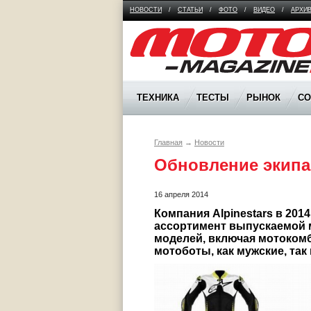
НОВОСТИ
/
СТАТЬИ
/
ФОТО
/
ВИДЕО
/
АРХИ
Moto Magazine
ТЕХНИКА
ТЕСТЫ
РЫНОК
С
Главная
→
Новости
Обновление экипа A
16 апреля 2014
Компания Alpinestars в 2014
ассортимент выпускаемой 
моделей, включая мотокомб
мотоботы, как мужские, так 