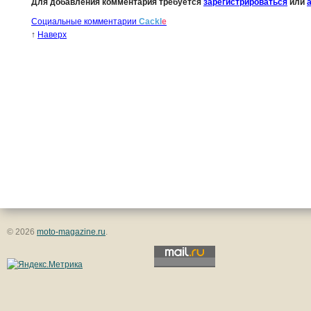
Для добавления комментария требуется
зарегистрироваться
или
Социальные комментарии
Cackl
e
↑
Наверх
© 2026
moto-magazine.ru
.