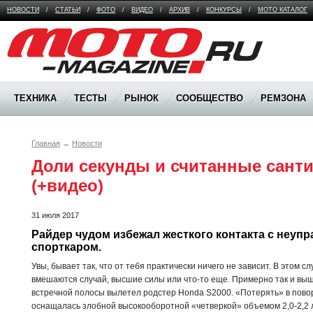
НОВОСТИ
/
СТАТЬИ
/
ФОТО
/
ВИДЕО
/
АРХИВ
/
КОНКУРСЫ
/
МОТО КАТАЛОГ
Moto Magazine
ТЕХНИКА
ТЕСТЫ
РЫНОК
СООБЩЕСТВО
РЕМЗОНА
Главная
→
Новости
Доли секунды и считанные санти
(+видео)
31 июля 2017
Райдер чудом избежал жесткого контакта с неуп
спорткаром.
Увы, бывает так, что от тебя практически ничего не зависит. В этом 
вмешаются случай, высшие силы или что-то еще. Примерно так и выш
встречной полосы вылетел родстер Honda S2000. «Потерять» в пово
оснащалась злобной высокооборотной «четверкой» объемом 2,0-2,2 л,