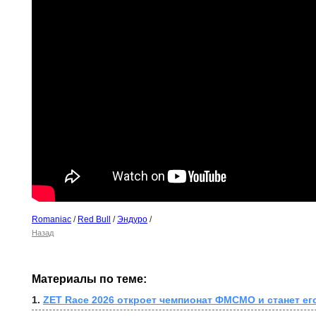
Romaniac
/
Red Bull
/
Эндуро
/
Назад
Материалы по теме:
1. 
ZET Race 2026 откроет чемпионат ФМСМО и станет ег