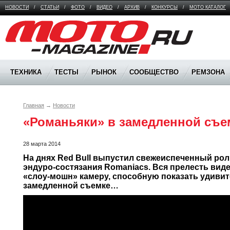
НОВОСТИ
/
СТАТЬИ
/
ФОТО
/
ВИДЕО
/
АРХИВ
/
КОНКУРСЫ
/
МОТО КАТАЛОГ
Moto Magazine
ТЕХНИКА
ТЕСТЫ
РЫНОК
СООБЩЕСТВО
РЕМЗОНА
Главная
→
Новости
«Романьяки» в замедленной съе
28 марта 2014
На днях Red Bull выпустил свежеиспеченный рол
эндуро-состязания Romaniacs. Вся прелесть видео
«слоу-мошн» камеру, способную показать удивит
замедленной съемке…