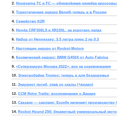
2. 
Husqvarna TC и FC — обновлённая линейка кроссовы
3. 
Туристические эндуро Benelli теперь и в России
4. 
Семейство K2R
5. 
Honda CRF300LS и XR150L: на коротких лапах
6. 
Набор от Hennessey: 3,5 литра плюс 2 по 0,3
7. 
Настоящие эндуро от Rockot-Motors
8. 
Космический эндуро: BMW G450X от Auto Fabrica
9. 
«Суперэндуро Москва 2022»: все на соревнования
10. 
Электробайки Tromox: теперь и для бездорожья
11. 
Эндурист погиб, упав со скалы (+видео)
12. 
CCM Retro Trailie: воспоминание о Дакаре
13. 
Сказано — сделано: Excelle начинает производство 4
14. 
Rockot Hound 250: бюджетный универсальный мото