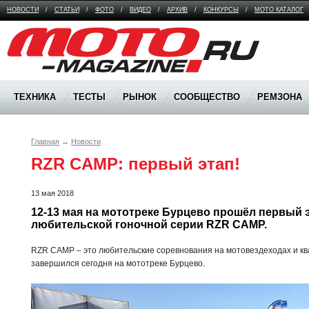
НОВОСТИ
/
СТАТЬИ
/
ФОТО
/
ВИДЕО
/
АРХИВ
/
КОНКУРСЫ
/
МОТО КАТАЛОГ
Moto Magazine
ТЕХНИКА
ТЕСТЫ
РЫНОК
СООБЩЕСТВО
РЕМЗОНА
Главная
→
Новости
RZR CAMP: первый этап!
13 мая 2018
12-13 мая на мототреке Бурцево прошёл первый э
любительской гоночной серии RZR CAMP.
RZR CAMP – это любительские соревнования на мотовездеходах и кв
завершился сегодня на мототреке Бурцево.