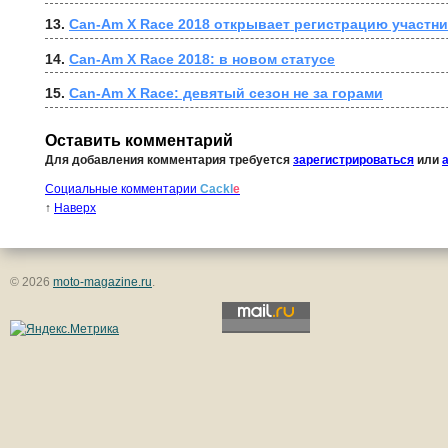
13. 
Can-Am X Race 2018 открывает регистрацию участн
14. 
Can-Am X Race 2018: в новом статусе
15. 
Can-Am X Race: девятый сезон не за горами
Оставить комментарий
Для добавления комментария требуется
зарегистрироваться
или
Социальные комментарии
Cackl
e
↑
Наверх
© 2026
moto-magazine.ru
.