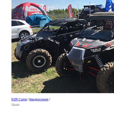
RZR Camp
/
Квадросерия
/
Назад