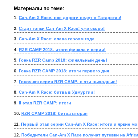
Материалы по теме:
1. 
Can-Am X Race: все дороги ведут в Татарстан!
2. 
Старт гонки Can-Am X Race: уже скоро!
3. 
Can-Am X Race: слава героям года
4. 
RZR CAMP 2018: итоги финала и серии!
5. 
Гонка RZR Camp 2018: финальный день!
6. 
Гонка RZR CAMP 2018: итоги первого дня
7. 
Гоночная серия RZR CAMP: в эти выходные!
8. 
Can-Am X Race: битва в Удмуртии!
9. 
II этап RZR CAMP: итоги
10. 
RZR CAMP 2018: битва вторая
11. 
Первый этап серии Can-Am X Race: итоги и яркие м
12. 
Победители Can-Am X Race получат путевки на Afric