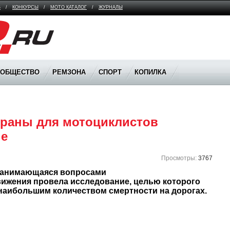
В
/
КОНКУРСЫ
/
МОТО КАТАЛОГ
/
ЖУРНАЛЫ
ООБЩЕСТВО
РЕМЗОНА
СПОРТ
КОПИЛКА
раны для мотоциклистов 
пе
Просмотры:
3767
занимающаяся вопросами 
ижения провела исследование, целью которого 
наибольшим количеством смертности на дорогах. 