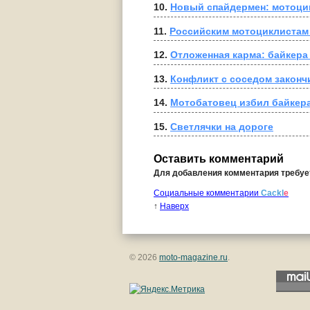
10. 
Новый спайдермен: мотоци
11. 
Российским мотоциклистам
12. 
Отложенная карма: байкера
13. 
Конфликт с соседом законч
14. 
Мотобатовец избил байкера
15. 
Светлячки на дороге
Оставить комментарий
Для добавления комментария требу
Социальные комментарии
Cackl
e
↑
Наверх
© 2026
moto-magazine.ru
.