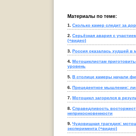
Материалы по теме:
1. 
Сколько камер следит за до
2. 
Серьёзная авария с участием
(+видео)
3. 
Россия оказалась худшей в 
4. 
Мотоциклистам приготовить
уровень
5. 
В столице камеры начали фи
6. 
Прецедентное мышление: ли
7. 
Мотоцикл загорелся в резул
8. 
Справедливость восторжеств
неприкосновенности
9. 
Чудовищная трагедия: мотоц
эксперимента (+видео)