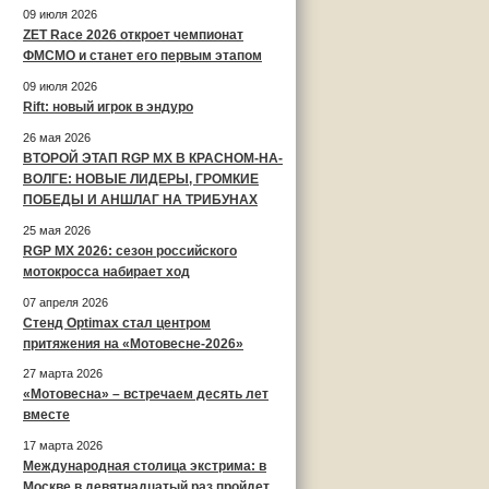
09 июля 2026
ZET Race 2026 откроет чемпионат
ФМСМО и станет его первым этапом
09 июля 2026
Rift: новый игрок в эндуро
26 мая 2026
ВТОРОЙ ЭТАП RGP MX В КРАСНОМ-НА-
ВОЛГЕ: НОВЫЕ ЛИДЕРЫ, ГРОМКИЕ
ПОБЕДЫ И АНШЛАГ НА ТРИБУНАХ
25 мая 2026
RGP MX 2026: сезон российского
мотокросса набирает ход
07 апреля 2026
Стенд Optimax стал центром
притяжения на «Мотовесне-2026»
27 марта 2026
«Мотовесна» – встречаем десять лет
вместе
17 марта 2026
Международная столица экстрима: в
Москве в девятнадцатый раз пройдет