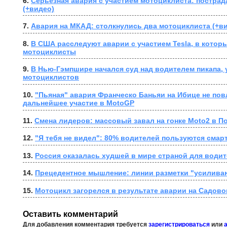
6. 
Серьёзная авария с участием мотоциклиста: пострад
(+видео)
7. 
Авария на МКАД: столкнулись два мотоциклиста (+в
8. 
В США расследуют аварии с участием Tesla, в которы
мотоциклисты
9. 
В Нью-Гэмпшире начался суд над водителем пикапа, 
мотоциклистов
10. 
"Пьяная" авария Франческо Баньяи на Ибице не повл
дальнейшее участие в MotoGP
11. 
Смена лидеров: массовый завал на гонке Moto2 в П
12. 
"Я тебя не видел": 80% водителей пользуются смар
13. 
Россия оказалась худшей в мире страной для води
14. 
Прецедентное мышление: линии разметки "усилива
15. 
Мотоцикл загорелся в результате аварии на Садово
Оставить комментарий
Для добавления комментария требуется
зарегистрироваться
или