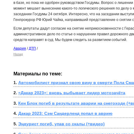
в базе, но пока не одобрен руководством Госдумы. Вопрос о лишени
момент мешает вынесению какого-то логического решения по делу о 
заседании Госдумы 24 октября. Интересно, что на заседании выступи
Генпрокурор РФ Юрий Чайка, направивший представление о снятии с
Если депутаты дадут согласие на снятие неприкосновенности с Герас
административное дело по статье о нарушении правил дорожного дв
средств направят в суд. Мы будем следить за развитием событий.
Авария
/
ДТП
/
Назад
Материалы по теме:
1. 
Автомобилист признал свою вину в смерти Пола Сма
2. 
«Дакар 2023»: вновь выбывает лидер мотозачёта
3. 
Кен Блок погиб в результате аварии на снегоходе (+в
4. 
Дакар 2023: Сэм Сандерленд попал в аврию
5. 
Эндурист погиб, упав со скалы (+видео)