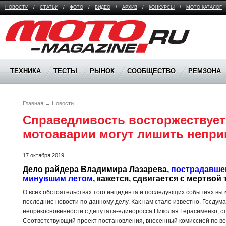
НОВОСТИ
/
СТАТЬИ
/
ФОТО
/
ВИДЕО
/
АРХИВ
/
КОНКУРСЫ
/
МОТО КАТАЛОГ
Moto Magazine
ТЕХНИКА
ТЕСТЫ
РЫНОК
СООБЩЕСТВО
РЕМЗОНА
Главная
→
Новости
Справедливость восторжествует?
мотоаварии могут лишить непри
17 октября 2019
Дело райдера Владимира Лазарева, 
пострадавшег
минувшим летом
, кажется, сдвигается с мертвой 
О всех обстоятельствах того инцидента и последующих событиях вы
последние новости по данному делу. Как нам стало известно, Госдум
неприкосновенности с депутата-единоросса Николая Герасименко, ст
Соответствующий проект постановления, внесенный комиссией по во