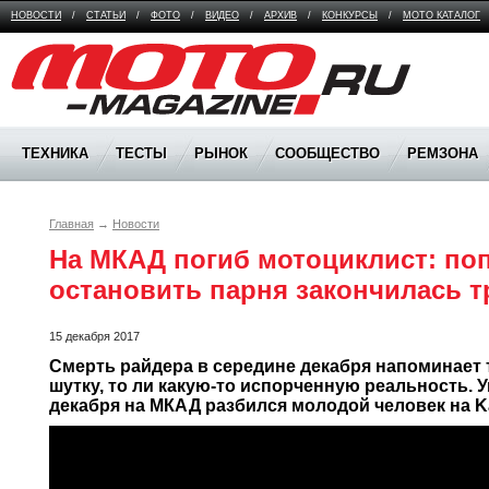
НОВОСТИ
/
СТАТЬИ
/
ФОТО
/
ВИДЕО
/
АРХИВ
/
КОНКУРСЫ
/
МОТО КАТАЛОГ
Moto Magazine
ТЕХНИКА
ТЕСТЫ
РЫНОК
СООБЩЕСТВО
РЕМЗОНА
Главная
→
Новости
На МКАД погиб мотоциклист: поп
остановить парня закончилась т
15 декабря 2017
Смерть райдера в середине декабря напоминает т
шутку, то ли какую-то испорченную реальность. Ув
декабря на МКАД разбился молодой человек на Ka