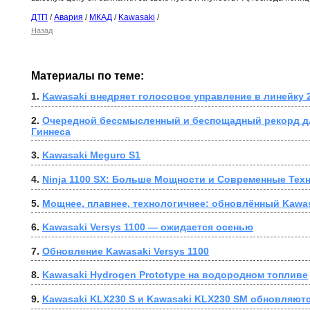
ДТП
/
Авария
/
МКАД
/
Kawasaki
/
Назад
Материалы по теме:
1. 
Kawasaki внедряет голосовое управление в линейку 
2. 
Очередной бессмысленный и беспощадный рекорд дл
Гиннеса
3. 
Kawasaki Meguro S1
4. 
Ninja 1100 SX: Больше Мощности и Современные Тех
5. 
Мощнее, плавнее, технологичнее: обновлённый Kawas
6. 
Kawasaki Versys 1100 — ожидается осенью
7. 
Обновление Kawasaki Versys 1100
8. 
Kawasaki Hydrogen Prototype на водородном топливе
9. 
Kawasaki KLX230 S и Kawasaki KLX230 SM обновляютс