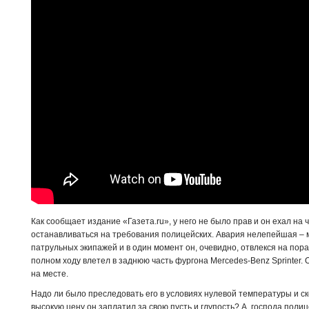
Как сообщает издание «Газета.ru», у него не было прав и он ехал на 
останавливаться на требования полицейских. Авария нелепейшая – 
патрульных экипажей и в один момент он, очевидно, отвлекся на пор
полном ходу влетел в заднюю часть фургона Mercedes-Benz Sprinter.
на месте.
Надо ли было преследовать его в условиях нулевой температуры и с
высокую цену он заплатил за свою пусть и глупость? А, господа поли