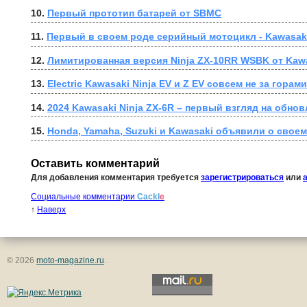
10. 
Первый прототип батарей от SBMC
11. 
Первый в своем роде серийный мотоцикл - Kawasaki 
12. 
Лимитированная версия Ninja ZX-10RR WSBK от Kaw
13. 
Electric Kawasaki Ninja EV и Z EV совсем не за горами
14. 
2024 Kawasaki Ninja ZX-6R – первый взгляд на обно
15. 
Honda, Yamaha, Suzuki и Kawasaki объявили о свое
Оставить комментарий
Для добавления комментария требуется
зарегистрироваться
или
Социальные комментарии
Cackl
e
↑
Наверх
© 2026
moto-magazine.ru
.