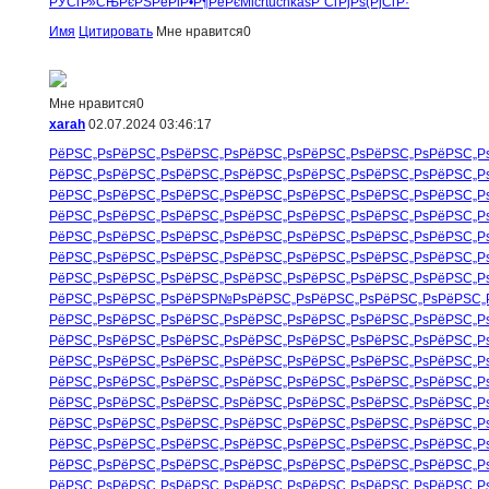
РЎСѓР»СЊ
РєРЅРёРі
Р•Р¶РёРє
Micr
tuchkas
Р”СѓРјРѕ
(РјСѓР·
Имя
Цитировать
Мне нравится
0
Мне нравится
0
xarah
02.07.2024 03:46:17
РёРЅС„Рѕ
РёРЅС„Рѕ
РёРЅС„Рѕ
РёРЅС„Рѕ
РёРЅС„Рѕ
РёРЅС„Рѕ
РёРЅС„Р
РёРЅС„Рѕ
РёРЅС„Рѕ
РёРЅС„Рѕ
РёРЅС„Рѕ
РёРЅС„Рѕ
РёРЅС„Рѕ
РёРЅС„Р
РёРЅС„Рѕ
РёРЅС„Рѕ
РёРЅС„Рѕ
РёРЅС„Рѕ
РёРЅС„Рѕ
РёРЅС„Рѕ
РёРЅС„Р
РёРЅС„Рѕ
РёРЅС„Рѕ
РёРЅС„Рѕ
РёРЅС„Рѕ
РёРЅС„Рѕ
РёРЅС„Рѕ
РёРЅС„Р
РёРЅС„Рѕ
РёРЅС„Рѕ
РёРЅС„Рѕ
РёРЅС„Рѕ
РёРЅС„Рѕ
РёРЅС„Рѕ
РёРЅС„Р
РёРЅС„Рѕ
РёРЅС„Рѕ
РёРЅС„Рѕ
РёРЅС„Рѕ
РёРЅС„Рѕ
РёРЅС„Рѕ
РёРЅС„Р
РёРЅС„Рѕ
РёРЅС„Рѕ
РёРЅС„Рѕ
РёРЅС„Рѕ
РёРЅС„Рѕ
РёРЅС„Рѕ
РёРЅС„Р
РёРЅС„Рѕ
РёРЅС„Рѕ
РёРЅР№Рѕ
РёРЅС„Рѕ
РёРЅС„Рѕ
РёРЅС„Рѕ
РёРЅС„
РёРЅС„Рѕ
РёРЅС„Рѕ
РёРЅС„Рѕ
РёРЅС„Рѕ
РёРЅС„Рѕ
РёРЅС„Рѕ
РёРЅС„Р
РёРЅС„Рѕ
РёРЅС„Рѕ
РёРЅС„Рѕ
РёРЅС„Рѕ
РёРЅС„Рѕ
РёРЅС„Рѕ
РёРЅС„Р
РёРЅС„Рѕ
РёРЅС„Рѕ
РёРЅС„Рѕ
РёРЅС„Рѕ
РёРЅС„Рѕ
РёРЅС„Рѕ
РёРЅС„Р
РёРЅС„Рѕ
РёРЅС„Рѕ
РёРЅС„Рѕ
РёРЅС„Рѕ
РёРЅС„Рѕ
РёРЅС„Рѕ
РёРЅС„Р
РёРЅС„Рѕ
РёРЅС„Рѕ
РёРЅС„Рѕ
РёРЅС„Рѕ
РёРЅС„Рѕ
РёРЅС„Рѕ
РёРЅС„Р
РёРЅС„Рѕ
РёРЅС„Рѕ
РёРЅС„Рѕ
РёРЅС„Рѕ
РёРЅС„Рѕ
РёРЅС„Рѕ
РёРЅС„Р
РёРЅС„Рѕ
РёРЅС„Рѕ
РёРЅС„Рѕ
РёРЅС„Рѕ
РёРЅС„Рѕ
РёРЅС„Рѕ
РёРЅС„Р
РёРЅС„Рѕ
РёРЅС„Рѕ
РёРЅС„Рѕ
РёРЅС„Рѕ
РёРЅС„Рѕ
РёРЅС„Рѕ
РёРЅС„Р
РёРЅС„Рѕ
РёРЅС„Рѕ
РёРЅС„Рѕ
РёРЅС„Рѕ
РёРЅС„Рѕ
РёРЅС„Рѕ
РёРЅС„Р