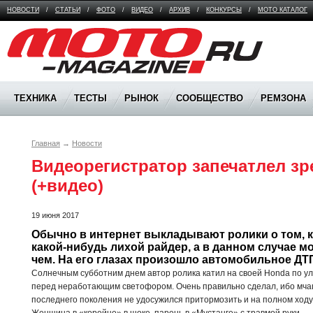
НОВОСТИ
/
СТАТЬИ
/
ФОТО
/
ВИДЕО
/
АРХИВ
/
КОНКУРСЫ
/
МОТО КАТАЛОГ
Moto Magazine
ТЕХНИКА
ТЕСТЫ
РЫНОК
СООБЩЕСТВО
РЕМЗОНА
Главная
→
Новости
Видеорегистратор запечатлел з
(+видео)
19 июня 2017
Обычно в интернет выкладывают ролики о том, к
какой-нибудь лихой райдер, а в данном случае м
чем. На его глазах произошло автомобильное ДТ
Солнечным субботним днем автор ролика катил на своей Honda по у
перед неработающим светофором. Очень правильно сделал, ибо мча
последнего поколения не удосужился притормозить и на полном ход