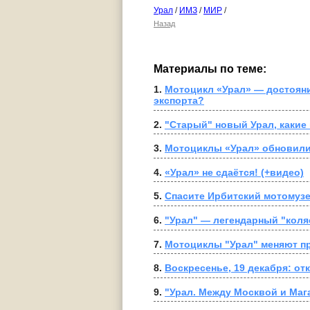
Урал
/
ИМЗ
/
МИР
/
Назад
Материалы по теме:
1. 
Мотоцикл «Урал» — достояни
экспорта?
2. 
"Старый" новый Урал, какие
3. 
Мотоциклы «Урал» обновили 
4. 
«Урал» не сдаётся! (+видео)
5. 
Спасите Ирбитский мотомузе
6. 
"Урал" — легендарный "коляс
7. 
Мотоциклы "Урал" меняют п
8. 
Воскресенье, 19 декабря: от
9. 
"Урал. Между Москвой и Мага