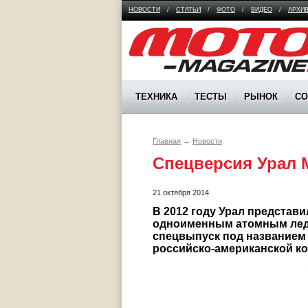
НОВОСТИ
/
СТАТЬИ
/
ФОТО
/
ВИДЕО
/
АРХИ
Moto Magazine
ТЕХНИКА
ТЕСТЫ
РЫНОК
С
Главная
→
Новости
Спецверсия Урал
21 октября 2014
В 2012 году Урал представ
одноименным атомным ледо
спецвыпуск под названием 
российско-американской 