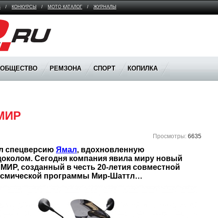
В
/
КОНКУРСЫ
/
МОТО КАТАЛОГ
/
ЖУРНАЛЫ
ООБЩЕСТВО
РЕМЗОНА
СПОРТ
КОПИЛКА
 МИР
Просмотры:
6635
ил спецверсию 
Ямал
, вдохновленную 
колом. Сегодня компания явила миру новый 
МИР, созданный в честь 20-летия совместной 
космической программы Мир-Шаттл…