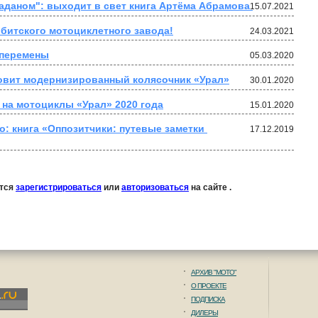
"Урал между Москвой и Магаданом": выходит в свет книга Артёма Абрамова 
15.07.2021
рбитского мотоциклетного завода!
24.03.2021
 перемены
05.03.2020
овит модернизированный колясочник «Урал»
30.01.2020
на мотоциклы «Урал» 2020 года
15.01.2020
о: книга «Оппозитчики: путевые заметки 
17.12.2019
ется
зарегистрироваться
или
авторизоваться
на сайте .
АРХИВ "МОТО"
О ПРОЕКТЕ
ПОДПИСКА
ДИЛЕРЫ