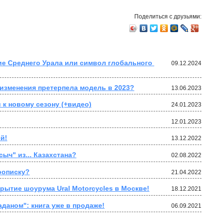
Поделиться с друзьями:
е Среднего Урала или символ глобального 
09.12.2024
 изменения претерпела модель в 2023?
13.06.2023
к новому сезону (+видео)
24.01.2023
12.01.2023
й!
13.12.2022
ыч" из... Казахстана?
02.08.2022
рописку?
21.04.2022
крытие шоурума Ural Motorcycles в Москве!
18.12.2021
даном": книга уже в продаже!
06.09.2021