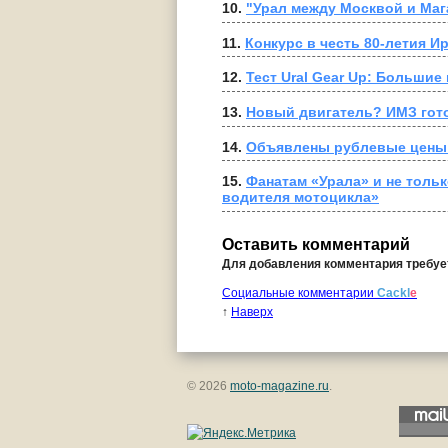
10. 
11. 
Конкурс в честь 80-летия И
12. 
Тест Ural Gear Up: Большие
13. 
Новый двигатель? ИМЗ гот
14. 
Объявлены рублевые цены 
15. 
Фанатам «Урала» и не тольк
водителя мотоцикла»
Оставить комментарий
Для добавления комментария требу
Социальные комментарии
Cackl
e
↑
Наверх
© 2026
moto-magazine.ru
.