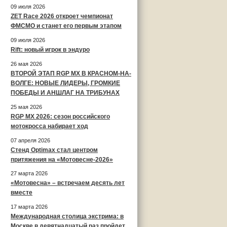
09 июля 2026
ZET Race 2026 откроет чемпионат
ФМСМО и станет его первым этапом
09 июля 2026
Rift: новый игрок в эндуро
26 мая 2026
ВТОРОЙ ЭТАП RGP MX В КРАСНОМ-НА-
ВОЛГЕ: НОВЫЕ ЛИДЕРЫ, ГРОМКИЕ
ПОБЕДЫ И АНШЛАГ НА ТРИБУНАХ
25 мая 2026
RGP MX 2026: сезон российского
мотокросса набирает ход
07 апреля 2026
Стенд Optimax стал центром
притяжения на «Мотовесне-2026»
27 марта 2026
«Мотовесна» – встречаем десять лет
вместе
17 марта 2026
Международная столица экстрима: в
Москве в девятнадцатый раз пройдет