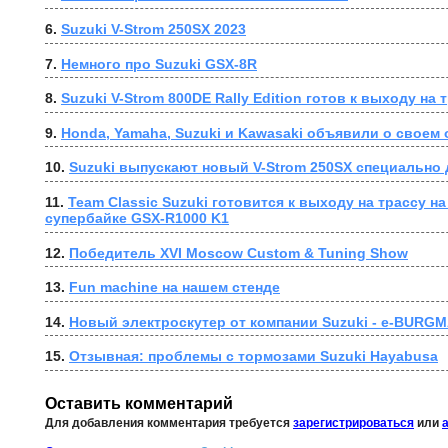
6. 
Suzuki V-Strom 250SX 2023
7. 
Немного про Suzuki GSX-8R
8. 
Suzuki V-Strom 800DE Rally Edition готов к выходу н
9. 
Honda, Yamaha, Suzuki и Kawasaki объявили о своем
10. 
Suzuki выпускают новый V-Strom 250SX специально 
11. 
Team Classic Suzuki готовится к выходу на трассу н
супербайке GSX-R1000 K1
12. 
Победитель XVI Moscow Custom & Tuning Show
13. 
Fun machine на нашем стенде
14. 
Новый электроскутер от компании Suzuki - e-BURG
15. 
Отзывная: проблемы с тормозами Suzuki Hayabusa
Оставить комментарий
Для добавления комментария требуется
зарегистрироваться
или