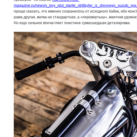
magazine.ru/news/v_boy_idut_stariki_stritfayter_iz_drevnego_suzuki_gsx
проще сказать, что именно сохранилось от исходного байка, ибо ко
рама другая, вилка не стандартная, а «перевертыш», маятник удлин
Но еще сильнее впечатляет поистине сумасшедшая деталировка.