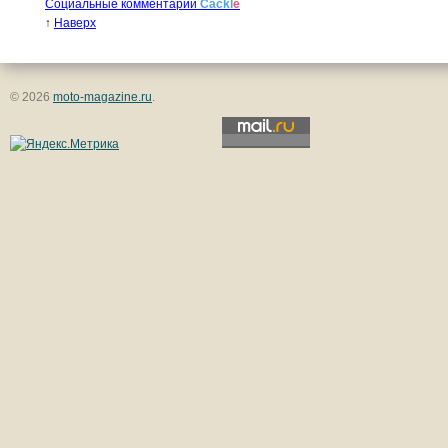
Социальные комментарии
Cackl
e
↑
Наверх
© 2026
moto-magazine.ru
.