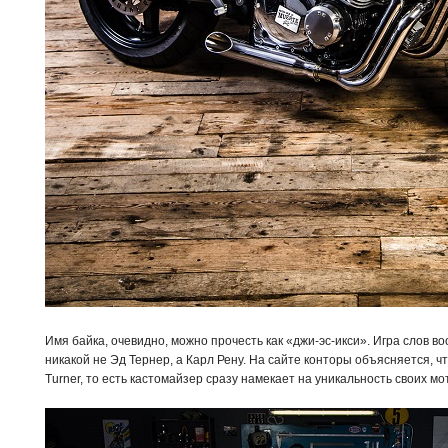
Имя байка, очевидно, можно прочесть как «джи-эс-икси». Игра слов в
никакой не Эд Тернер, а Карл Рену. На сайте конторы объясняется, ч
Turner, то есть кастомайзер сразу намекает на уникальность своих мо