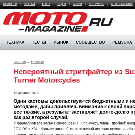
НОВОСТИ
/
СТАТЬИ
/
ФОТО
/
ВИДЕО
/
АРХИВ
/
КОНКУРСЫ
/
МОТО КАТАЛОГ
Moto Magazine
ТЕХНИКА
ТЕСТЫ
РЫНОК
СООБЩЕСТВО
РЕМЗОНА
Главная
→
Новости
Невероятный стритфайтер из Suz
Turner Motorcycles
16 декабря 2016
Одни кастомы довольствуются бюджетными и н
методами, дабы привлечь внимание к своей персо
все тяжкие, а результат заставляет долго-долго пр
как раз второй случай.
У французов все весьма своеобразно. К примеру, лишь «двойной шев
2CV, DS и XM – больше никто! С мототехникой история похожая, иб
закоулками и лабиринтами почище японских. Из этих глубин порой по