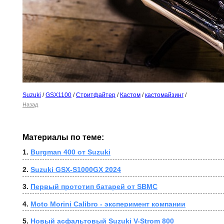
Suzuki
/
GSX1100
/
Стритфайтер
/
Кастом
/
кастомайзинг
/
Назад
Материалы по теме:
1. 
Burgman 400 от Suzuki
2. 
Suzuki GSX-S1000GX 2024
3. 
Первый прототип батарей от SBMC
4. 
Moto Morini Calibro - эксперимент компании
5. 
Новый асфальтовый Suzuki V-Strom 800