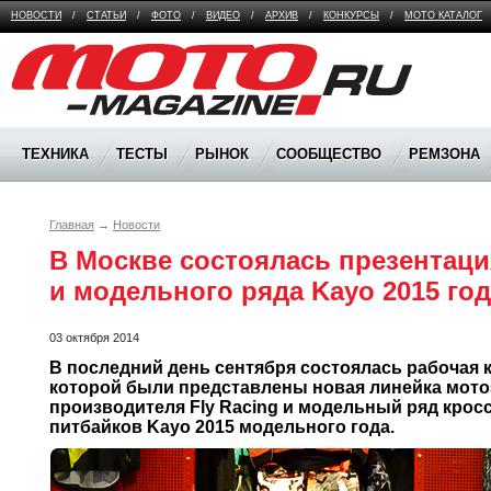
НОВОСТИ
/
СТАТЬИ
/
ФОТО
/
ВИДЕО
/
АРХИВ
/
КОНКУРСЫ
/
МОТО КАТАЛОГ
Moto Magazine
ТЕХНИКА
ТЕСТЫ
РЫНОК
СООБЩЕСТВО
РЕМЗОНА
Главная
→
Новости
В Москве состоялась презентация
и модельного ряда Kayo 2015 год
03 октября 2014
В последний день сентября состоялась рабочая к
которой были представлены новая линейка мото
производителя Fly Racing и модельный ряд крос
питбайков Kayo 2015 модельного года.