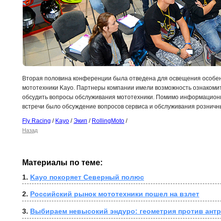
Вторая половина конференции была отведена для освещения особен
мототехники Kayo. Партнеры компании
имели возможность ознакомит
обсудить вопросы обслуживания мототехники. Помимо информацион
встречи было обсуждение вопросов сервиса и обслуживания розничн
Fly Racing
/
Kayo
/
Экип
/
RollingMoto
/
Назад
Материалы по теме:
1. 
Kayo покоряет Северный полюс
2. 
Российский рынок мототехники пошел на взлет
3. 
Выбираем невысокий эндуро: геометрия против ант