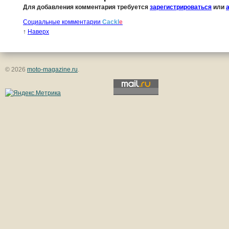
Для добавления комментария требуется
зарегистрироваться
или
Социальные комментарии
Cackl
e
↑
Наверх
© 2026
moto-magazine.ru
.