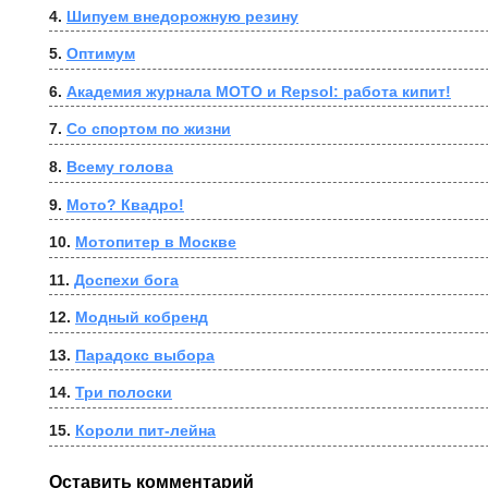
4. 
Шипуем внедорожную резину
5. 
Оптимум
6. 
Академия журнала МОТО и Repsol: работа кипит!
7. 
Со спортом по жизни
8. 
Всему голова
9. 
Мото? Квадро!
10. 
Мотопитер в Москве
11. 
Доспехи бога
12. 
Модный кобренд
13. 
Парадокс выбора
14. 
Три полоски
15. 
Короли пит-лейна
Оставить комментарий