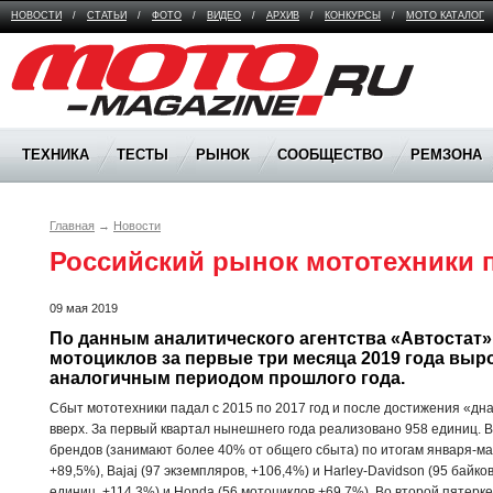
НОВОСТИ
/
СТАТЬИ
/
ФОТО
/
ВИДЕО
/
АРХИВ
/
КОНКУРСЫ
/
МОТО КАТАЛОГ
Moto Magazine
ТЕХНИКА
ТЕСТЫ
РЫНОК
СООБЩЕСТВО
РЕМЗОНА
Главная
→
Новости
Российский рынок мототехники 
09 мая 2019
По данным аналитического агентства «Автостат»,
мотоциклов за первые три месяца 2019 года выро
аналогичным периодом прошлого года.
Сбыт мототехники падал с 2015 по 2017 год и после достижения «дна
вверх. За первый квартал нынешнего года реализовано 958 единиц. 
брендов (занимают более 40% от общего сбыта) по итогам января-м
+89,5%), Bajaj (97 экземпляров, +106,4%) и Harley-Davidson (95 байко
единиц, +114,3%) и Honda (56 мотоциклов,+69,7%). Во второй пятерке