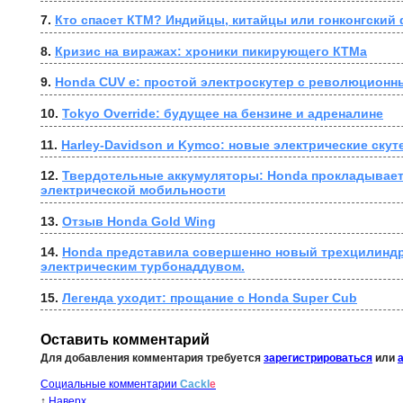
7. 
Кто спасет КТМ? Индийцы, китайцы или гонконгский
8. 
Кризис на виражах: хроники пикирующего КТМа
9. 
Honda CUV e: простой электроскутер с революционн
10. 
Tokyo Override: будущее на бензине и адреналине
11. 
Harley-Davidson и Kymco: новые электрические ску
12. 
Твердотельные аккумуляторы: Honda прокладывает 
электрической мобильности
13. 
Отзыв Honda Gold Wing
14. 
Honda представила совершенно новый трехцилиндр
электрическим турбонаддувом.
15. 
Легенда уходит: прощание с Honda Super Cub
Оставить комментарий
Для добавления комментария требуется
зарегистрироваться
или
Социальные комментарии
Cackl
e
↑
Наверх