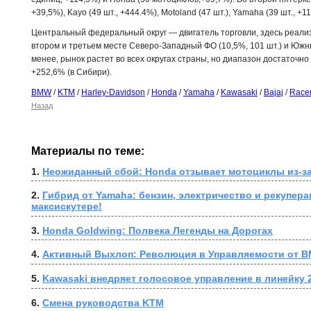
+39,5%), Kayo (49 шт., +444.4%), Motoland (47 шт.), Yamaha (39 шт., +11
Центральный федеральный округ — двигатель торговли, здесь реали
втором и третьем месте Северо-Западный ФО (10,5%, 101 шт.) и Южны
менее, рынок растет во всех округах страны, но диапазон достаточно
+252,6% (в Сибири).
BMW
/
KTM
/
Harley-Davidson
/
Honda
/
Yamaha
/
Kawasaki
/
Bajaj
/
Race
Назад
Материалы по теме:
1. 
Неожиданный сбой: Honda отзывает мотоциклы из-за
2. 
Гибрид от Yamaha: бензин, электричество и рекупера
максискутере!
3. 
Honda Goldwing: Полвека Легенды на Дорогах
4. 
Активный Выхлоп: Революция в Управляемости от B
5. 
Kawasaki внедряет голосовое управление в линейку 
6. 
Смена руководства KTM