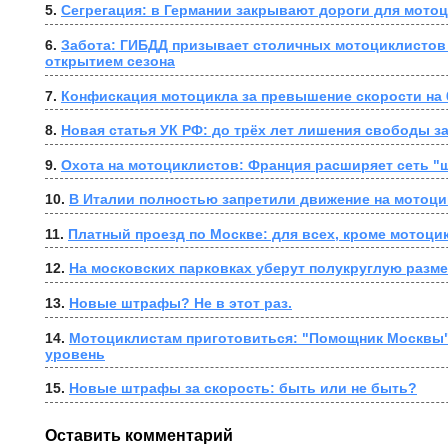
5. 
Сегрегация: в Германии закрывают дороги для мото
6. 
Забота: ГИБДД призывает столичных мотоциклистов н
открытием сезона
7. 
Конфискация мотоцикла за превышение скорости на 6
8. 
Новая статья УК РФ: до трёх лет лишения свободы 
9. 
Охота на мотоциклистов: Франция расширяет сеть 
10. 
В Италии полностью запретили движение на мотоци
11. 
Платный проезд по Москве: для всех, кроме мотоци
12. 
На московских парковках уберут полукруглую разме
13. 
Новые штрафы? Не в этот раз.
14. 
Мотоциклистам приготовиться: "Помощник Москвы"
уровень
15. 
Новые штрафы за скорость: быть или не быть?
Оставить комментарий