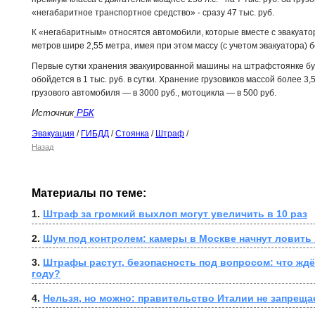
«негабаритное транспортное средство» - сразу 47 тыс. руб.
К «негабаритным» относятся автомобили, которые вместе с эвакуато
метров шире 2,55 метра, имея при этом массу (с учетом эвакуатора) б
Первые сутки хранения эвакуированной машины на штрафстоянке бу
обойдется в 1 тыс. руб. в сутки. Хранение грузовиков массой более 3,
грузового автомобиля — в 3000 руб., мотоцикла — в 500 руб.
Источник
РБК
Эвакуация
/
ГИБДД
/
Стоянка
/
Штраф
/
Назад
Материалы по теме:
1. 
Штраф за громкий выхлоп могут увеличить в 10 раз
2. 
Шум под контролем: камеры в Москве начнут ловить
3. 
Штрафы растут, безопасность под вопросом: что ждёт
году?
4. 
Нельзя, но можно: правительство Италии не запрещ