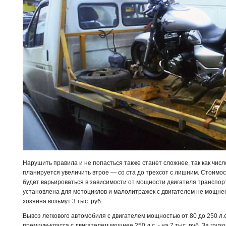
Нарушить правила и не попасться также станет сложнее, так как чис
планируется увеличить втрое — со ста до трехсот с лишним. Стоимо
будет варьироваться в зависимости от мощности двигателя транспор
установлена для мотоциклов и малолитражек с двигателем не мощне
хозяина возьмут 3 тыс. руб.
Вывоз легкового автомобиля с двигателем мощностью от 80 до 250 л.с.
премиум-класса с двигателем мощнее 250 л.с. - на 7 тыс. руб. За грузов