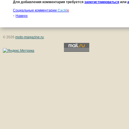
Для добавления комментария требуется
зарегистрироваться
или
Социальные комментарии
Cackl
e
↑
Наверх
© 2026
moto-magazine.ru
.