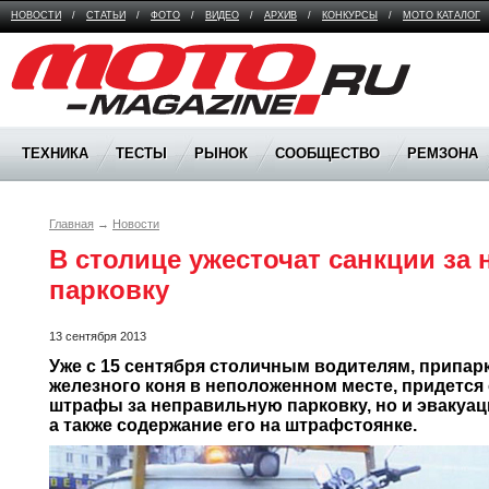
НОВОСТИ
/
СТАТЬИ
/
ФОТО
/
ВИДЕО
/
АРХИВ
/
КОНКУРСЫ
/
МОТО КАТАЛОГ
Moto Magazine
ТЕХНИКА
ТЕСТЫ
РЫНОК
СООБЩЕСТВО
РЕМЗОНА
Главная
→
Новости
В столице ужесточат санкции за
парковку
13 сентября 2013
Уже с 15 сентября столичным водителям, припар
железного коня в неположенном месте, придется 
штрафы за неправильную парковку, но и эвакуац
а также содержание его на штрафстоянке. 