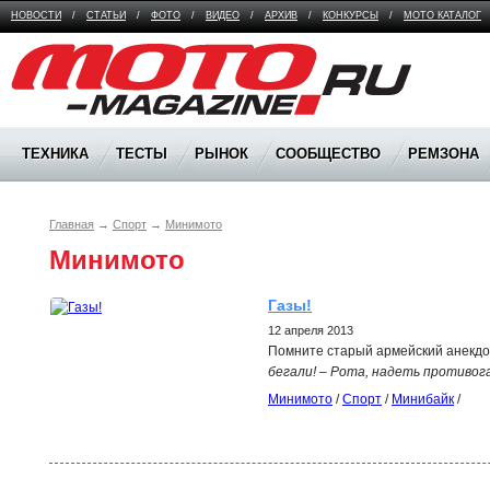
НОВОСТИ
/
СТАТЬИ
/
ФОТО
/
ВИДЕО
/
АРХИВ
/
КОНКУРСЫ
/
МОТО КАТАЛОГ
Moto Magazine
ТЕХНИКА
ТЕСТЫ
РЫНОК
СООБЩЕСТВО
РЕМЗОНА
Главная
→
Спорт
→
Минимото
Минимото
Газы!
12 апреля 2013
Помните старый армейский анекд
бегали! – Рота, надеть противога
Минимото
/
Спорт
/
Минибайк
/