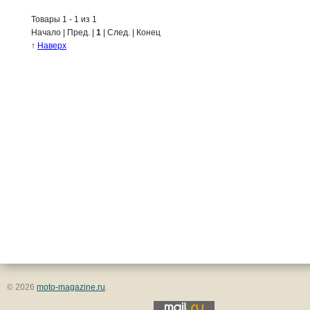
Товары 1 - 1 из 1
Начало | Пред. |
1
| След. | Конец
↑
Наверх
© 2026
moto-magazine.ru
.