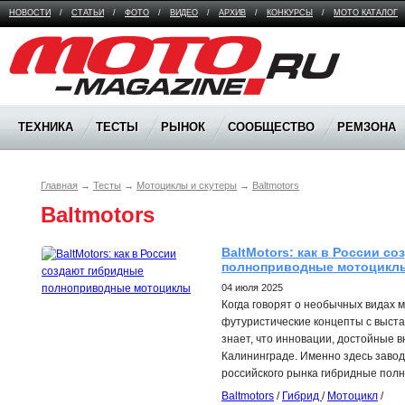
НОВОСТИ
/
СТАТЬИ
/
ФОТО
/
ВИДЕО
/
АРХИВ
/
КОНКУРСЫ
/
МОТО КАТАЛОГ
Moto Magazine
ТЕХНИКА
ТЕСТЫ
РЫНОК
СООБЩЕСТВО
РЕМЗОНА
Главная
→
Тесты
→
Мотоциклы и скутеры
→
Baltmotors
Baltmotors
BaltMotors: как в России со
полноприводные мотоцикл
04 июля 2025
Когда говорят о необычных видах 
футуристические концепты с выста
знает, что инновации, достойные 
Калининграде. Именно здесь завод
российского рынка гибридные пол
Baltmotors
/
Гибрид
/
Мотоцикл
/