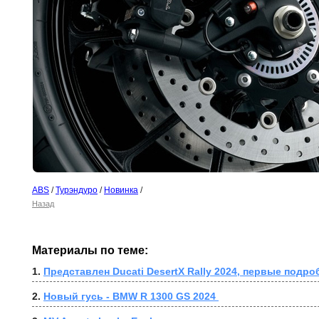
ABS
/
Турэндуро
/
Новинка
/
Назад
Материалы по теме:
1. 
Представлен Ducati DesertX Rally 2024, первые подро
2. 
Новый гусь - BMW R 1300 GS 2024 