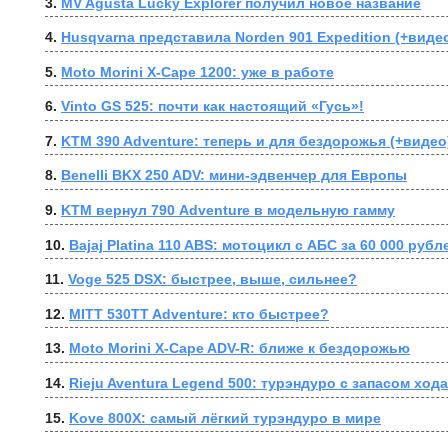
3. 
MV Agusta Lucky Explorer получил новое название
4. 
Husqvarna представила Norden 901 Expedition (+виде
5. 
Moto Morini X-Cape 1200: уже в работе
6. 
Vinto GS 525: почти как настоящий «Гусь»!
7. 
KTM 390 Adventure: теперь и для бездорожья (+видео
8. 
Benelli BKX 250 ADV: мини-эдвенчер для Европы
9. 
KTM вернул 790 Adventure в модельную гамму
10. 
Bajaj Platina 110 ABS: мотоцикл с АБС за 60 000 рубл
11. 
Voge 525 DSX: быстрее, выше, сильнее?
12. 
MITT 530TT Adventure: кто быстрее?
13. 
Moto Morini X-Cape ADV-R: ближе к бездорожью
14. 
Rieju Aventura Legend 500: турэндуро с запасом хода
15. 
Kove 800X: самый лёгкий турэндуро в мире