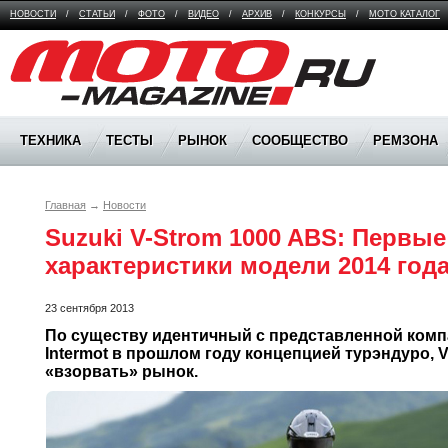
НОВОСТИ
/
СТАТЬИ
/
ФОТО
/
ВИДЕО
/
АРХИВ
/
КОНКУРСЫ
/
МОТО КАТАЛОГ
Moto Magazine
ТЕХНИКА
ТЕСТЫ
РЫНОК
СООБЩЕСТВО
РЕМЗОНА
Главная
→
Новости
Suzuki V-Strom 1000 ABS: Первые
характеристики модели 2014 год
23 сентября 2013
По существу идентичный с представленной компа
Intermot в прошлом году концепцией турэндуро, V
«взорвать» рынок.