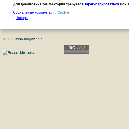
Для добавления комментария требуется
зарегистрироваться
или
Социальные комментарии
Cackl
e
↑
Наверх
© 2026
moto-magazine.ru
.