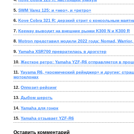
5. 
SWM Varez 125: и «нео», и «ретро»
6. 
Kove Cobra 321 R: дерзкий стрит с консольным маятн
7. 
Keeway выводит на внешние рынки K300 N и K300 R
8. 
Motron представил модели 2022 года: Nomad, Warrior, 
9. 
Yamaha XSR700 превратилась в дрэгстер
10. 
Жесткое ретро: Yamaha YZF-R6 отправляется в про
11. 
Yayama R6, «космический рейнджер» и другие: страш
мотоклонах
12. 
Оппозит-рейсинг
13. 
Дыбом шерсть
14. 
Yamaha для гонок
15. 
Yamaha отзывает YZF-R6
Оставить комментарий