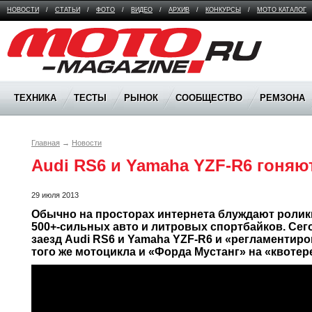
НОВОСТИ
/
СТАТЬИ
/
ФОТО
/
ВИДЕО
/
АРХИВ
/
КОНКУРСЫ
/
МОТО КАТАЛОГ
Moto Magazine
ТЕХНИКА
ТЕСТЫ
РЫНОК
СООБЩЕСТВО
РЕМЗОНА
Главная
→
Новости
Audi RS6 и Yamaha YZF-R6 гоняю
29 июля 2013
Обычно на просторах интернета блуждают ролики
500+-сильных авто и литровых спортбайков. Сег
заезд Audi RS6 и Yamaha YZF-R6 и «регламентиро
того же мотоцикла и «Форда Мустанг» на «квотер