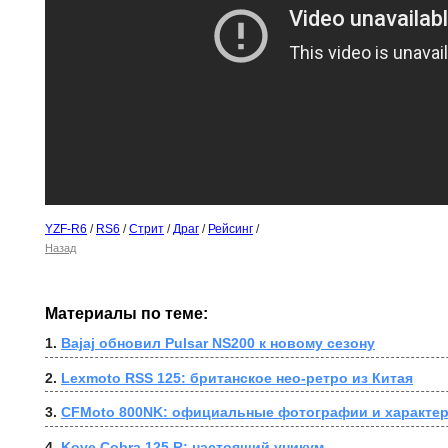
YZF-R6
/
RS6
/
Стрит
/
Драг
/
Рейсинг
/
Назад
Материалы по теме:
1. 
Bajaj обновил Pulsar NS200 к новому сезону
2. 
Lexmoto RSS 125: британское нео-ретро из Китая
3. 
CFMoto 800NK: официальные фотографии и характер
4. 
Kove Cobra 125 R: настоящий уникум