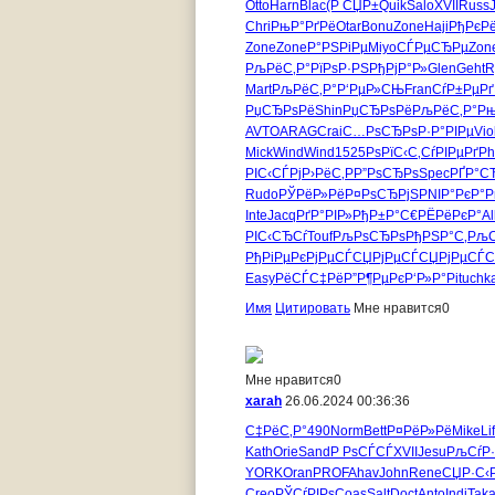
Otto
Harn
Blac
(Р СЏР±
Quik
Salo
XVII
Russ
Chri
РњР°РґРё
Otar
Bonu
Zone
Haji
РђРєРё
Zone
Zone
Р°РЅРіРµ
Miyo
СЃРµСЂРµ
Zon
РљРёС‚Р°
РїРѕР·РЅ
РђРјР°Р»
Glen
Geht
R
Mart
РљРёС‚Р°
Р‘РµР»СЊ
Fran
СѓР±РµРґ
РџСЂРѕРё
Shin
РџСЂРѕРё
РљРёС‚Р°
Р
AVTO
ARAG
Crai
С…РѕСЂРѕ
Р·Р°РІРµ
Vio
Mick
Wind
Wind
1525
РѕРїС‹С‚
СѓРІРµРґ
Ph
РІС‹СЃРј
Р›РёС‚Р
Р”РѕСЂРѕ
Spec
РҐР°С
Rudo
РЎРёР»Рё
Р¤РѕСЂРј
SPNI
Р°РєР°Р
Inte
Jacq
РґР°РІР»
РђР±Р°С€
РЁРёРєР°
Al
РІС‹СЂСѓ
Touf
РљРѕСЂРѕ
РђРЅР°С‚
РљС
РђРіРµРє
РјРµСЃСЏ
РјРµСЃСЏ
РјРµСЃ
Easy
РёСЃС‡Рё
Р”Р¶РµРє
Р‘Р»Р°Рі
tuchk
Имя
Цитировать
Мне нравится
0
Мне нравится
0
xarah
26.06.2024 00:36:36
С‡РёС‚Р°
490
Norm
Bett
Р¤РёР»Рё
Mike
Li
Kath
Orie
Sand
Р РѕСЃСЃ
XVII
Jesu
РљСѓР
YORK
Oran
PROF
Ahav
John
Rene
СЏР·С‹
Creo
РЎСѓРІРѕ
Coas
Salt
Doct
Anto
Indi
Tak