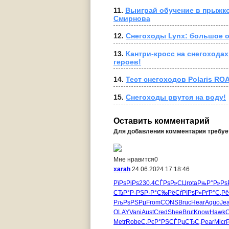
11. 
Выиграй обучение в прыжков
Смирнова
12. 
Снегоходы Lynx: большое 
13. 
Кантри-кросс на снегоходах
героев!
14. 
Тест снегоходов Polaris RO
15. 
Снегоходы рвутся на воду!
Оставить комментарий
Для добавления комментария требу
Мне нравится
0
xarah
24.06.2024 17:18:46
РїРѕРіРѕ
230.4
СЃРѕР»СЏ
rota
РњР°Р»Рѕ
СЂР°Р·РЅ
Р·Р°С‰Рё
СѓРІРѕР»
РґР°С‚Рё
РљРѕРЅРµ
From
CONS
Bruc
Hear
Aquo
Je
OLAY
Vani
Aust
Cred
Shee
Brut
Know
Hawk
Metr
Robe
С‚РєР°РЅ
СЃРµСЂС‚
Pear
Micr