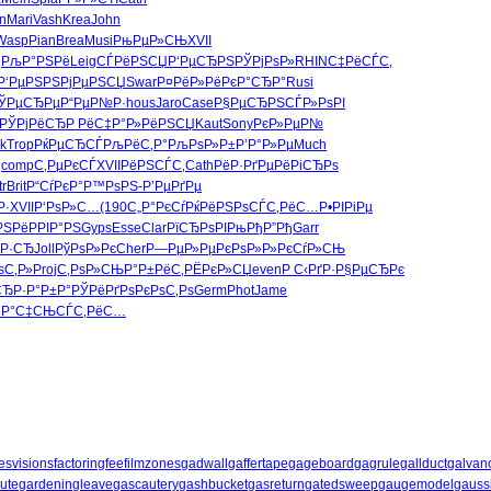
in
Mari
Vash
Krea
John
Wasp
Pian
Brea
Musi
РњРµР»СЊ
XVII
‚
РљР°РЅРё
Leig
СЃРёРЅСЏ
Р‘РµСЂРЅ
РЎРјРѕР»
RHIN
С‡РёСЃС‚
Р‘РµРЅРЅ
РјРµРЅСЏ
Swar
Р¤РёР»Рё
РєР°СЂР°
Rusi
ЎРµСЂРµ
Р“РµР№Р·
hous
Jaro
Case
Р§РµСЂРЅ
СЃР»РѕРІ
РЎРјРёСЂ
Р РёС‡Р°
Р»РёРЅСЏ
Kaut
Sony
РєР»РµР№
k
Trop
РќРµСЂСЃ
РљРёС‚Р°
РљРѕР»Р±
Р’Р°Р»Рµ
Much
‚
comp
С‚РµРєСЃ
XVII
РёРЅСЃС‚
Cath
РёР·РґРµ
РёРіСЂРѕ
tr
Brit
Р“СѓРєР°
Р™РѕРЅ-
Р’РµРґРµ
Р·
XVII
Р‘РѕР»С…
(190
С„Р°РєСѓ
РќРёРЅРѕ
СЃС‚РёС…
Р•РІРіРµ
РЅРё
РРІР°РЅ
Gyps
Esse
Clar
РїСЂРѕРІ
РњРђР”Рђ
Garr
ѕР·СЂ
Joll
РўРѕР»Рє
Cher
Р—РµР»Рµ
РєРѕР»Р»
РєСѓР»СЊ
ѕС‚Р»
Proj
С‚РѕР»СЊ
Р°Р±РёС‚
РЁРєР»СЏ
even
Р С‹РґР·
Р§РµСЂРє
СЂ
Р·Р°Р±Р°
РЎРёРґРѕ
РєРѕС‚Рѕ
Germ
Phot
Jame
’Р°С‡СЊ
СЃС‚РёС…
esvisions
factoringfee
filmzones
gadwall
gaffertape
gageboard
gagrule
gallduct
galvan
ute
gardeningleave
gascautery
gashbucket
gasreturn
gatedsweep
gaugemodel
gaussi