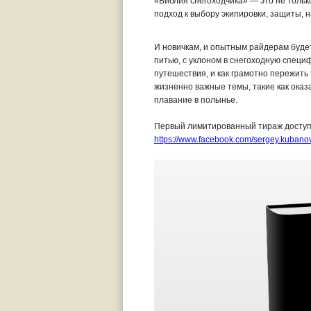
«Библия снегоходчика» — это не толь
подход к выбору экипировки, защиты, н
И новичкам, и опытным райдерам буде
питью, с уклоном в снегоходную специф
путешествия, и как грамотно пережить 
жизненно важные темы, такие как оказ
плавание в полынье.
Первый лимитированный тираж доступен
https://www.facebook.com/sergey.kubano