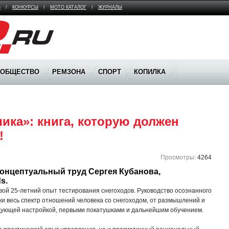
В
/
КОНКУРСЫ
/
МОТО КАТАЛОГ
/
ЖУРНАЛЫ
ООБЩЕСТВО
РЕМЗОНА
СПОРТ
КОПИЛКА
ика»: книга, которую должен 
!
Просмотры:
4264
онцептуальный труд Сергея Кубанова, 
s. 
ой 25-летний опыт тестирования снегоходов. Руководство осознанного
ки весь спектр отношений человека со снегоходом, от размышлений и
ледующей настройкой, первыми покатушками и дальнейшим обучением.