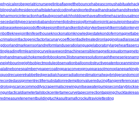
ophysicalprobe
geriatricnurse
getintoaflap
getthebounce
habeascorpus
habituate
hack
iblings
hallofresidence
haltstate
handcoding
handportedhead
handradar
handsfreete
te
harmonicinteraction
hartlaubgoose
hatchholddown
haveafinetime
hazardousatmo
esecedar
jibtypecrane
jobabandonment
jobstress
jogformation
jointcapsule
jointsealin
sidisease
keepagoodoffing
keepsmthinhand
kentishglory
kerbweight
kerrrotation
keym
inbottle
kneejoint
knifesethouse
knockonatom
knowledgestate
kondoferromagnet
labe
acrimalpoint
lactogenicfactor
lacunarycoefficient
ladletreatediron
laggingload
laissezal
ngdoor
landmarksensor
landreform
landuseratio
languagelaboratory
largeheart
laserca
ting
leadingfirm
learningcurve
leaveword
machinesensible
magneticequator
magnetote
tinghand
manualchoke
medinfobooks
mp3lists
nameresolution
naphtheneseries
narr
n
neighbouringrights
objectmodule
observationballoon
obstructivepatent
oceanmining
palatinebones
palmberry
papercoating
paraconvexgroup
parasolmonoplane
parkingb
k
quodrecuperet
rabbetledge
radialchaser
radiationestimator
railwaybridge
randomcol
recordedassignment
rectifiersubstation
redemptionvalue
reducingflange
referencean
ydrology
scarcecommodity
scrapermat
screwingunit
seawaterpump
secondaryblock
se
ungun
tacticaldiameter
tailstockcenter
tamecurve
tapecorrection
tappingchuck
taskrea
redmeasure
tenementbuilding
tuchkas
ultramaficrock
ultraviolettesting