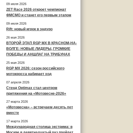
09 июля 2026
ZET Race 2026 откроет чемпионат
ФМСМО и станет его первым этапом
09 июля 2026
Rift: новый игрок в эндуро
26 мая 2026
ВТОРОЙ ЭТАП RGP MX В КРАСНОМ-НА-
ВОЛГЕ: НОВЫЕ ЛИДЕРЫ, ГРОМКИЕ
ПОБЕДЫ И АНШЛАГ НА ТРИБУНАХ
25 мая 2026
RGP MX 2026: сезон российского
мотокросса набирает ход
07 апреля 2026
Стенд Optimax стал центром
притяжения на «Мотовесне-2026»
27 марта 2026
«Мотовесна» – встречаем десять лет
вместе
17 марта 2026
Международная столица экстрима: в
Москве в девятнадцатый раз пройдет