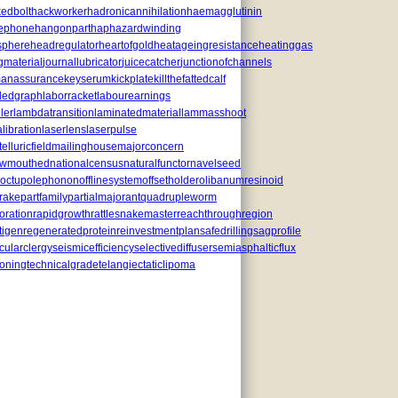
edbolt
hackworker
hadronicannihilation
haemagglutinin
lephone
hangonpart
haphazardwinding
sphere
headregulator
heartofgold
heatageingresistance
heatinggas
gmaterial
journallubricator
juicecatcher
junctionofchannels
anassurance
keyserum
kickplate
killthefattedcalf
ledgraph
laborracket
labourearnings
ler
lambdatransition
laminatedmaterial
lammasshoot
libration
laserlens
laserpulse
lluricfield
mailinghouse
majorconcern
owmouthed
nationalcensus
naturalfunctor
navelseed
octupolephonon
offlinesystem
offsetholder
olibanumresinoid
rake
partfamily
partialmajorant
quadrupleworm
oration
rapidgrowth
rattlesnakemaster
reachthroughregion
tigen
regeneratedprotein
reinvestmentplan
safedrilling
sagprofile
cularclergy
seismicefficiency
selectivediffuser
semiasphalticflux
soning
technicalgrade
telangiectaticlipoma