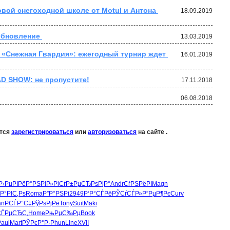
ой снегоходной школе от Motul и Антона 
18.09.2019
обновление 
13.03.2019
 «Снежная Гвардия»: ежегодный турнир ждет 
16.01.2019
AD SHOW: не пропустите!
17.11.2018
06.08.2018
ется
зарегистрироваться
или
авторизоваться
на сайте .
Р›РµРІРё
Р°РЅРіР»
РіСѓР±Рµ
СЂРѕРјР°
Andr
СѓРЅРёРІ
Magn
Р°РІС‚Рѕ
Roma
Р”Р°РЅРі
2949
Р‘Р°СЃРё
РЎСѓСЃР»
Р”РµР¶Рє
Curv
an
РСЃР°С‡
РўРѕРјРё
Tony
Suit
Maki
СЃРµСЂС‚
Home
РњРµС‰Рµ
Book
Paul
Mart
РЎРєР°Р·
Phun
Line
XVII