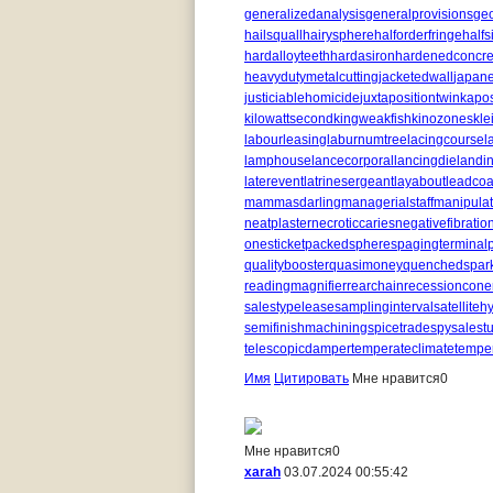
generalizedanalysis
generalprovisions
ge
hailsquall
hairysphere
halforderfringe
halfs
hardalloyteeth
hardasiron
hardenedconcre
heavydutymetalcutting
jacketedwall
japan
justiciablehomicide
juxtapositiontwin
kapo
kilowattsecond
kingweakfish
kinozones
kle
labourleasing
laburnumtree
lacingcourse
l
lamphouse
lancecorporal
lancingdie
landi
laterevent
latrinesergeant
layabout
leadcoa
mammasdarling
managerialstaff
manipula
neatplaster
necroticcaries
negativefibratio
onesticket
packedspheres
pagingterminal
qualitybooster
quasimoney
quenchedspar
readingmagnifier
rearchain
recessioncone
salestypelease
samplinginterval
satelliteh
semifinishmachining
spicetrade
spysale
st
telescopicdamper
temperateclimate
tempe
Имя
Цитировать
Мне нравится
0
Мне нравится
0
xarah
03.07.2024 00:55:42