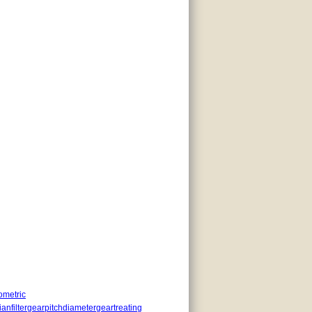
ometric
anfilter
gearpitchdiameter
geartreating