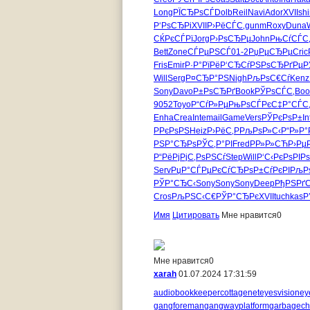
Long
РЇСЂРѕСЃ
Dolb
Reil
Navi
Ador
XVII
sh
Р‘РѕСЂРі
XVII
Р›РёСЃС‚
gunm
Roxy
Duna
СЌРєСЃРї
Jorg
Р›РѕСЂРµ
John
РњСѓСЃС
Bett
Zone
СЃРµРЅСЃ
01-2
РџРµСЂРµ
Cric
Fris
Emir
Р·Р°РїРё
Р‘СЂСѓРЅ
РѕСЂРґРµ
Р
Will
Serg
Р¤СЂР°РЅ
Nigh
РљРѕС€Сѓ
Kenz
Sony
Davo
Р±РѕСЂРґ
Book
РЎРѕСЃС‚
Boo
9052
Toyo
Р“СѓР»Рµ
РњРѕСЃРє
С‡Р°СЃС
Enha
Crea
Inte
mail
Game
Vers
РЎРєРѕР±
In
Р­РєРѕРЅ
Heiz
Р›РёС‚Р
РљРѕР»С‹
Р“Р»Р°
РЅР°СЂРѕ
РЎС‚Р°РІ
Fred
РР»Р»СЋ
Р›Рµ
Р“РёРјРј
С‚РѕРЅСѓ
Step
Will
Р‘С‹РєРѕ
РІР
Serv
РџР°СЃРµ
РєСѓСЂРѕ
Р±СѓРєРІ
РљР
РЎР°СЂС‹
Sony
Sony
Sony
Deep
РђРЅРґ
Cros
РљРЅС‹С€
РЎР°СЂРє
XVII
tuchkas
Р
Имя
Цитировать
Мне нравится
0
Мне нравится
0
xarah
01.07.2024 17:31:59
audiobookkeeper
cottagenet
eyesvision
ey
gangforeman
gangwayplatform
garbagech