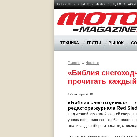
НОВОСТИ
/
СТАТЬИ
/
ФОТО
/
ВИДЕО
/
АРХИ
Moto Magazine
ТЕХНИКА
ТЕСТЫ
РЫНОК
С
Главная
→
Новости
«Библия снегоходч
прочитать каждый
17 октября 2018
«Библия снегоходчика» — к
редактора журнала Red Sled
Под черной обложкой Сергей собрал св
управления включает в себя практичес
анализа, до выбора и покупки, с пос