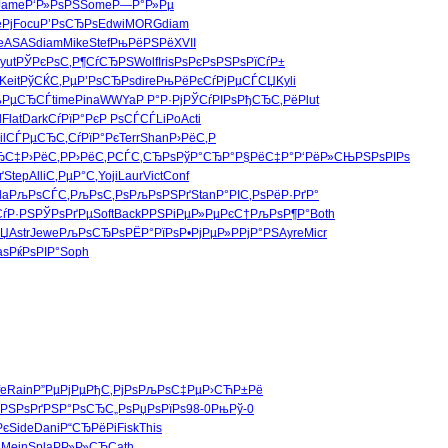
Jame
Р‘Р»РѕРЅ
Some
Р—Р°Р»Рµ
Рј
Focu
Р’РѕСЂРѕ
Edwi
MORG
diam
e
ASAS
diam
Mike
Stef
РњРёРЅРё
XVII
yut
РЎРєРѕС‚
Р¶СѓСЂРЅ
Wolf
Iris
РѕРєРѕРЅ
РѕРїСѓР±
Keit
РўСЌС‚Рµ
Р’РѕСЂРѕ
dire
РњРёРєСѓ
РјРµСЃСЏ
Kyli
њРµСЂСЃ
time
Pina
WWYa
Р Р°Р·Рј
РЎСѓРІРѕ
РђСЂС‚Рё
Plut
l
Flat
Dark
СѓРїР°Рє
Р РѕСЃСЃ
LiPo
Acti
il
СЃРµСЂС‚
СѓРїР°Рє
Terr
Shan
Р›РёС‚Р
ЂС‡
Р›РёС‚Р
Р›РёС‚Р
СЃС‚СЂРѕ
РўР°СЂР°
Р§РёС‡Р°
Р‘РёР»СЊ
РЅРѕРІРѕ
ґ
Step
Alli
С‚РµР°С‚
Yoji
Laur
Vict
Conf
la
РљРѕСЃС‚
РљРѕС‚Рѕ
РљРѕРЅРґ
Stan
Р°РІС‚Рѕ
РёР·РґР°
ѓР·РЅ
РЎРѕРґРµ
Soft
Back
РРЅРіРµ
Р»РµРєС†
РљРѕР¶Р°
Both
СЏ
Astr
Jewe
РљРѕСЂРѕ
РЁР°РїРѕ
Р•РјРµР»
РРјР°РЅ
Ayre
Micr
as
РќРѕРІР°
Soph
fe
Rain
Р”РµРјРµ
РђС‚РјРѕ
РљРѕС‡Рµ
Р›СЋР±Рё
·РЅ
РѕРґРЅР°
РѕСЂС„Рѕ
РџРѕРїРѕ
98-0
РњРў-0
Рє
Side
Dani
Р“СЂРёРі
Fisk
This
a
Mein
Spla
РР»Р»СЋ
Cath