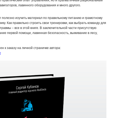
ко практический опыт управления, но и прагматичный рациональный
авигаторов, лавинного оборудования и много другого.
т полезно изучить материал по правильному питанию и грамотному
ику. Как правильно строить свои тренировки, как выбрать команду для
травмы – все в этой книге. В заключительной части присутствую
ание первой помощи, лавинная безопасность, выживание в лесу,
 к заказу на личной страничке автора:
v