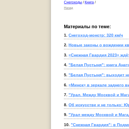
Снегоходы
/
Книга
/
Назад
Материалы по теме:
1. 
Снегоход-монстр: 320 км/ч
2. 
Новые законы о вождении кв
3. 
«Снежная Гвардия 2023» ждё
4. 
"Белая Пустыня": книга Анат
5. 
"Белая Пустыня": выходит н
6. 
«Минск» в зеркале заднего в
7. 
"Урал. Между Москвой и Мага
8. 
Об искусстве и не только:
9. 
"Урал между Москвой и Мага
10. 
"Снежная Гвардия": в Подм