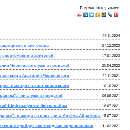
Поделиться с друзьями:
27.11.2024
адроцикла и снегохода
27.12.2023
т спортсменов и зрителей!
17.01.2023
олия Чернявского уже в продаже!
25.04.2022
овая книга Анатолия Чернявского
29.11.2021
ида»: выходит в свет новая книга
10.10.2021
даном": книга уже в продаже!
06.09.2021
 Юрий Шиф выпустил фотоальбом
18.07.2021
даном": выходит в свет книга Артёма Абрамова 
15.07.2021
осковье пройдут снегоходные соревнования
11.02.2021