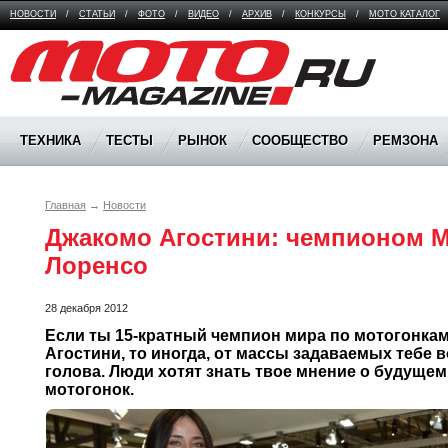
НОВОСТИ
/
СТАТЬИ
/
ФОТО
/
ВИДЕО
/
АРХИВ
/
КОНКУРСЫ
/
МОТО КАТАЛОГ
Moto Magazine
ТЕХНИКА
ТЕСТЫ
РЫНОК
СООБЩЕСТВО
РЕМЗОНА
Главная
→
Новости
Джакомо Агостини: чемпионом Mo
Лоренсо
28 декабря 2012
Если ты 15-кратный чемпион мира по мотогонкам,
Агостини, то иногда, от массы задаваемых тебе 
голова. Люди хотят знать твое мнение о будущем
мотогонок. 