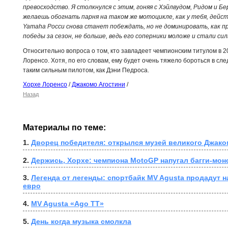
превосходство. Я столкнулся с этим, гоняя с Хэйлвудом, Ридом и Б
желаешь обогнать парня на таком же мотоцикле, как у тебя, дейст
Yamaha
Росси снова станет побеждать, но не доминировать, как пр
победы за сезон, не больше, ведь его соперники моложе и стали си
Относительно вопроса о том, кто завладеет чемпионским титулом в 20
Лоренсо. Хотя, по его словам, ему будет очень тяжело бороться в сл
таким сильным пилотом, как Дэни Педроса.
Хорхе Лоренсо
/
Джакомо Агостини
/
Назад
Материалы по теме:
1. 
Дворец победителя: открылся музей великого Джако
2. 
Держись, Хорхе: чемпиона MotoGP напугал багги-мон
3. 
Легенда от легенды: спортбайк MV Agusta продадут на
евро
4. 
MV Agusta «Ago TT»
5. 
День когда музыка смолкла