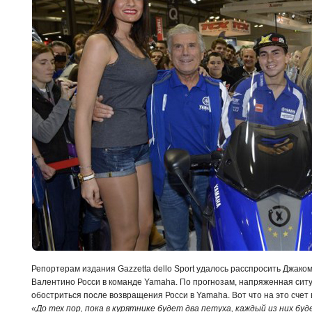
Репортерам издания Gazzetta dello Sport удалось расспросить Джако
Валентино Росси в команде
Yamaha
. По прогнозам, напряженная си
обостриться после возвращения Росси в
Yamaha
. Вот что на это сче
«До тех пор, пока в курятнике будет два петуха, каждый из них бу