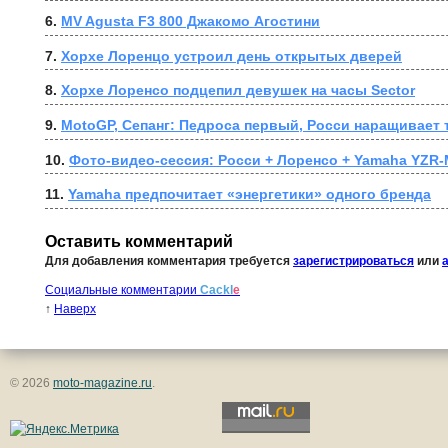
6. 
MV Agusta F3 800 Джакомо Агостини
7. 
Хорхе Лоренцо устроил день открытых дверей
8. 
Хорхе Лоренсо подцепил девушек на часы Sector
9. 
MotoGP, Сепанг: Педроса первый, Росси наращивает 
10. 
Фото-видео-сессия: Росси + Лоренсо + Yamaha YZR-
11. 
Yamaha предпочитает «энергетики» одного бренда
Оставить комментарий
Для добавления комментария требуется
зарегистрироваться
или
Социальные комментарии
Cackl
e
↑
Наверх
© 2026
moto-magazine.ru
.