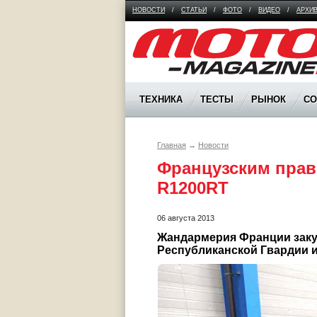
НОВОСТИ
/
СТАТЬИ
/
ФОТО
/
ВИДЕО
/
АРХИ
Moto Magazine
ТЕХНИКА
ТЕСТЫ
РЫНОК
С
Главная
→
Новости
Французским пра
R1200RT
06 августа 2013
Жандармерия Франции закуп
Республиканской Гвардии и