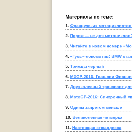
Материалы по теме:
1. 
Французских мотоциклистов
2. 
Париж — не для мотоциклов
3. 
Читайте в новом номере «Мо
4. 
«Гусь»-локомотив: BMW стан
5. 
Трижды черный
6. 
MXGP-2016: Гран-при Франци
7. 
Двухколесный транспорт дл
8. 
MotoGP-2016: Синхронный «
9. 
Одним запретом меньше
10. 
Великолепная четверка
11. 
Настоящая стюардесcа