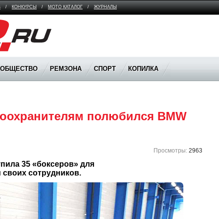
В
/
КОНКУРСЫ
/
МОТО КАТАЛОГ
/
ЖУРНАЛЫ
ООБЩЕСТВО
РЕМЗОНА
СПОРТ
КОПИЛКА
воохранителям полюбился BMW 
Просмотры:
2963
ила 35 «боксеров» для 
 своих сотрудников. 