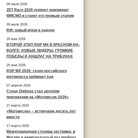
09 июля 2026
ZET Race 2026 откроет чемпионат
ФМСМО и станет его первым этапом
09 июля 2026
Rift: новый игрок в эндуро
26 мая 2026
ВТОРОЙ ЭТАП RGP MX В КРАСНОМ-НА-
ВОЛГЕ: НОВЫЕ ЛИДЕРЫ, ГРОМКИЕ
ПОБЕДЫ И АНШЛАГ НА ТРИБУНАХ
25 мая 2026
RGP MX 2026: сезон российского
мотокросса набирает ход
07 апреля 2026
Стенд Optimax стал центром
притяжения на «Мотовесне-2026»
27 марта 2026
«Мотовесна» – встречаем десять лет
вместе
17 марта 2026
Международная столица экстрима: в
Москве в девятнадцатый раз пройдет