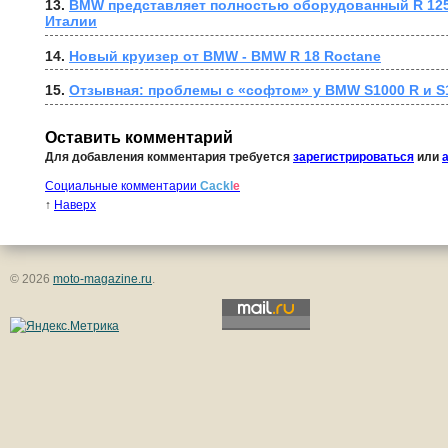
13. 
BMW представляет полностью оборудованный R 1250 G
Италии
14. 
Новый круизер от BMW - BMW R 18 Roctane
15. 
Отзывная: проблемы с «софтом» у BMW S1000 R и S
Оставить комментарий
Для добавления комментария требуется
зарегистрироваться
или
Социальные комментарии
Cackl
e
↑
Наверх
© 2026
moto-magazine.ru
.