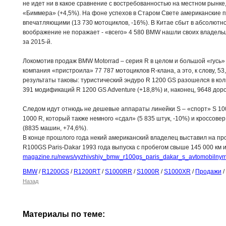
не идет ни в какое сравнение с востребованностью на местном рынке
«Биммера» (+4,5%). На фоне успехов в Старом Свете американские 
впечатляющими (13 730 мотоциклов, -16%). В Китае сбыт в абсолют
воображение не поражает - «всего» 4 580 BMW нашли своих владельц
за 2015-й.
Локомотив продаж BMW Motorrad – серия R в целом и большой «гусь» 
компания «пристроила» 77 787 мотоциклов R-клана, а это, к слову, 5
результаты таковы: туристический эндуро R 1200 GS разошелся в кол
391 модификаций R 1200 GS Adventure (+18,8%) и, наконец, 9648 доро
Следом идут отнюдь не дешевые аппараты линейки S – «спорт» S 1000
1000 R, который также немного «сдал» (5 835 штук, -10%) и кроссове
(8835 машин, +74,6%).
В конце прошлого года некий американский владелец выставил на п
R100GS Paris-Dakar 1993 года выпуска с пробегом свыше 145 000 км 
magazine.ru/news/vyzhivshiy_bmw_r100gs_paris_dakar_s_avtomobilnym
BMW
/
R1200GS
/
R1200RT
/
S1000RR
/
S1000R
/
S1000XR
/
Продажи
/
Назад
Материалы по теме: