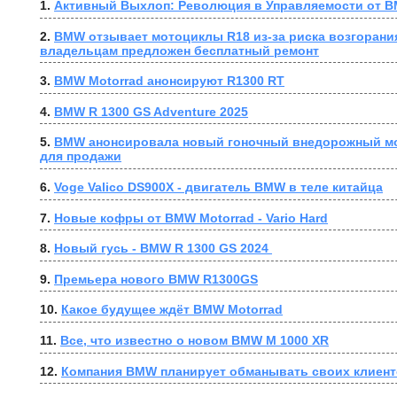
1. 
Активный Выхлоп: Революция в Управляемости от B
2. 
BMW отзывает мотоциклы R18 из-за риска возгорания
владельцам предложен бесплатный ремонт
3. 
BMW Motorrad анонсируют R1300 RT
4. 
BMW R 1300 GS Adventure 2025
5. 
BMW анонсировала новый гоночный внедорожный мо
для продажи
6. 
Voge Valico DS900X - двигатель BMW в теле китайца
7. 
Новые кофры от BMW Motorrad - Vario Hard
8. 
Новый гусь - BMW R 1300 GS 2024 
9. 
Премьера нового BMW R1300GS
10. 
Какое будущее ждёт BMW Motorrad
11. 
Все, что известно о новом BMW M 1000 XR
12. 
Компания BMW планирует обманывать своих клиен