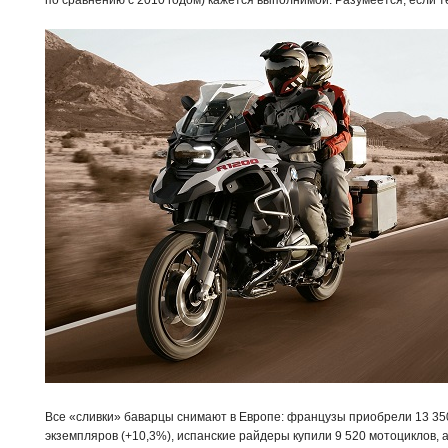
по сравнению с 2010 годом) кажется выполнимой. Разумеется, если т
Все «сливки» баварцы снимают в Европе: французы приобрели 13 350
экземпляров (+10,3%), испанские райдеры купили 9 520 мотоциклов, а