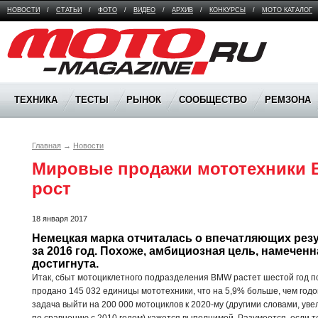
НОВОСТИ
/
СТАТЬИ
/
ФОТО
/
ВИДЕО
/
АРХИВ
/
КОНКУРСЫ
/
МОТО КАТАЛОГ
Moto Magazine
ТЕХНИКА
ТЕСТЫ
РЫНОК
СООБЩЕСТВО
РЕМЗОНА
Главная
→
Новости
Мировые продажи мототехники 
рост
18 января 2017
Немецкая марка отчиталась о впечатляющих резу
за 2016 год. Похоже, амбициозная цель, намеченная
достигнута.
Итак, сбыт мотоциклетного подразделения BMW растет шестой год по
продано 145 032 единицы мототехники, что на 5,9% больше, чем годо
задача выйти на 200 000 мотоциклов к 2020-му (другими словами, уве