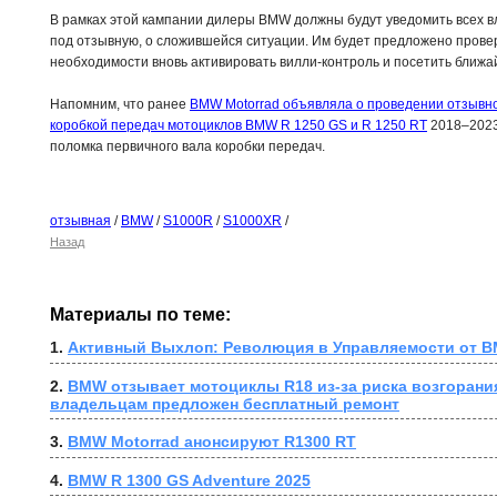
В рамках этой кампании дилеры BMW должны будут уведомить всех 
под отзывную, о сложившейся ситуации. Им будет предложено провер
необходимости вновь активировать вилли-контроль и посетить ближа
Напомним, что ранее
BMW Motorrad объявляла о проведении отзывно
коробкой передач мотоциклов BMW R 1250 GS и R 1250 RT
2018–2023 
поломка первичного вала коробки передач.
отзывная
/
BMW
/
S1000R
/
S1000XR
/
Назад
Материалы по теме:
1. 
Активный Выхлоп: Революция в Управляемости от B
2. 
BMW отзывает мотоциклы R18 из-за риска возгорания
владельцам предложен бесплатный ремонт
3. 
BMW Motorrad анонсируют R1300 RT
4. 
BMW R 1300 GS Adventure 2025