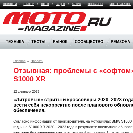
НОВОСТИ
/
СТАТЬИ
/
ФОТО
/
ВИДЕО
/
АРХИВ
/
КОНКУРСЫ
/
МОТО КАТАЛОГ
Moto Magazine
ТЕХНИКА
ТЕСТЫ
РЫНОК
СООБЩЕСТВО
РЕМЗОНА
Главная
→
Новости
Отзывная: проблемы с «софтом» 
S1000 XR
12 февраля 2023
«Литровые» стриты и кроссоверы 2020–2023 года
вести себя некорректно после планового обновл
обеспечения.
Согласно информации от производителя, на мотоциклах BMW S1000 R
год, и на S1000 XR 2020—2023 года в результате последнего обновл
контроля без появления соответствующей индикации. Чем это может 