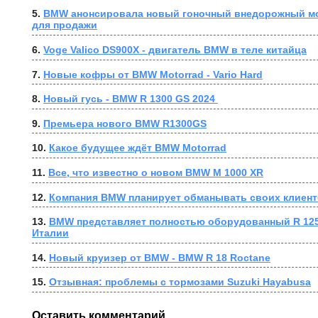
5. 
BMW анонсировала новый гоночный внедорожный мо
для продажи
6. 
Voge Valico DS900X - двигатель BMW в теле китайца
7. 
Новые кофры от BMW Motorrad - Vario Hard
8. 
Новый гусь - BMW R 1300 GS 2024 
9. 
Премьера нового BMW R1300GS
10. 
Какое будущее ждёт BMW Motorrad
11. 
Все, что известно о новом BMW M 1000 XR
12. 
Компания BMW планирует обманывать своих клиен
13. 
BMW представляет полностью оборудованный R 1250 G
Италии
14. 
Новый круизер от BMW - BMW R 18 Roctane
15. 
Отзывная: проблемы с тормозами Suzuki Hayabusa
Оставить комментарий