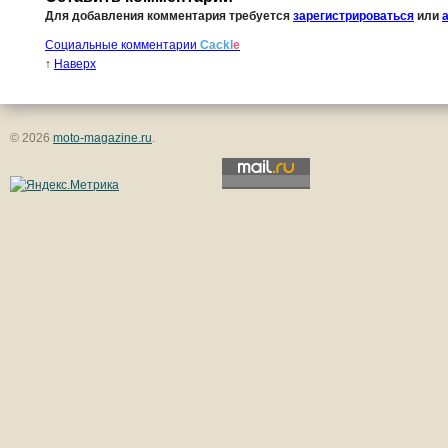
Для добавления комментария требуется
зарегистрироваться
или
Социальные комментарии
Cackl
e
↑
Наверх
© 2026
moto-magazine.ru
.