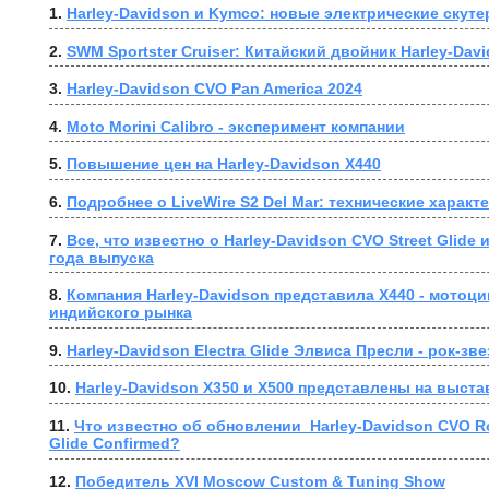
1. 
Harley-Davidson и Kymco: новые электрические скут
2. 
SWM Sportster Cruiser: Китайский двойник Harley-Dav
3. 
Harley-Davidson CVO Pan America 2024
4. 
Moto Morini Calibro - эксперимент компании
5. 
Повышение цен на Harley-Davidson X440
6. 
Подробнее о LiveWire S2 Del Mar: технические характ
7. 
Все, что известно о Harley-Davidson CVO Street Glide 
года выпуска
8. 
Компания Harley-Davidson представила X440 - мотоци
индийского рынка
9. 
Harley-Davidson Electra Glide Элвиса Пресли - рок-з
10. 
Harley-Davidson X350 и X500 представлены на выста
11. 
Что известно об обновлении  Harley-Davidson CVO Roa
Glide Confirmed?
12. 
Победитель XVI Moscow Custom & Tuning Show