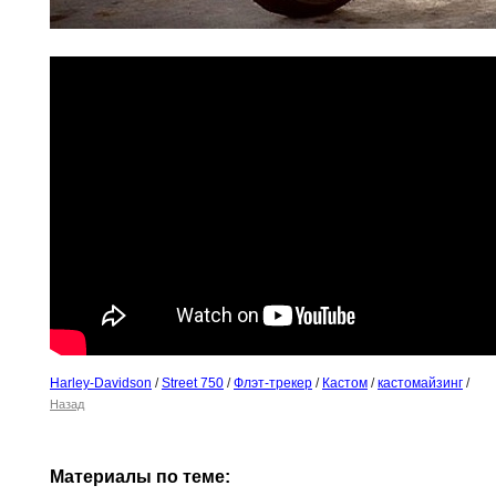
Harley-Davidson
/
Street 750
/
Флэт-трекер
/
Кастом
/
кастомайзинг
/
Назад
Материалы по теме: