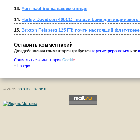
13. 
Fun machine на нашем стенде
14. 
Harley-Davidson 400CC - новый байк для индийского
15. 
Brixton Felsberg 125 FT: почти настоящий флэт-трек
Оставить комментарий
Для добавления комментария требуется
зарегистрироваться
или
Социальные комментарии
Cackl
e
↑
Наверх
© 2026
moto-magazine.ru
.