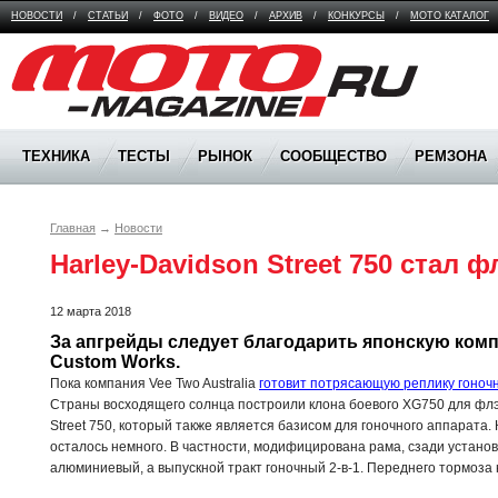
НОВОСТИ
/
СТАТЬИ
/
ФОТО
/
ВИДЕО
/
АРХИВ
/
КОНКУРСЫ
/
МОТО КАТАЛОГ
Moto Magazine
ТЕХНИКА
ТЕСТЫ
РЫНОК
СООБЩЕСТВО
РЕМЗОНА
Главная
→
Новости
Harley-Davidson Street 750 стал 
12 марта 2018
За апгрейды следует благодарить японскую компа
Custom Works.
Пока компания Vee Two Australia
готовит потрясающую реплику гоноч
Страны восходящего солнца построили клона боевого XG750 для флэт-
Street 750, который также является базисом для гоночного аппарата. 
осталось немного. В частности, модифицирована рама, сзади устано
алюминиевый, а выпускной тракт гоночный 2-в-1. Переднего тормоза