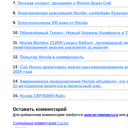
7. 
Легенда уходит: прощание с Honda Super Cub
8. 
Электрическая революция Honda: супербайк будущег
9. 
Электроколяска XXI века от Honda
10. 
Обновлённый Турист: Новый Уровень Комфорта и Т
11. 
Honda Monkey Z125R Legacy Edition: легендарный ми
лимитированной версии раскупили за неделю
12. 
Попытки Honda в компактность
13. 
Cub House представил новую кастомизированную в
2024 года
14. 
Американское подразделение Honda объявило, что в
11 мотоциклов вернутся в модельный ряд. 
15. 
Honda CRF450RX Rally 
Оставить комментарий
Для добавления комментария требуется
зарегистрироваться
или
Социальные комментарии
Cackl
e