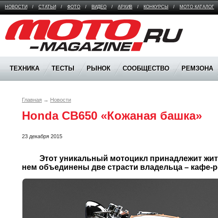
НОВОСТИ
/
СТАТЬИ
/
ФОТО
/
ВИДЕО
/
АРХИВ
/
КОНКУРСЫ
/
МОТО КАТАЛОГ
Moto Magazine
ТЕХНИКА
ТЕСТЫ
РЫНОК
СООБЩЕСТВО
РЕМЗОНА
Главная
→
Новости
Honda CB650 «Кожаная башка»
23 декабря 2015
	 Этот уникальный мотоцикл принадлежит жителю Стокгольма, Оскару. В 