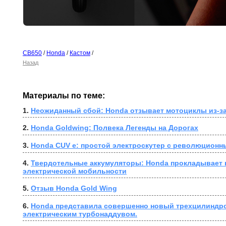
CB650
/
Honda
/
Кастом
/
Назад
Материалы по теме:
1. 
Неожиданный сбой: Honda отзывает мотоциклы из-за
2. 
Honda Goldwing: Полвека Легенды на Дорогах
3. 
Honda CUV e: простой электроскутер с революционн
4. 
Твердотельные аккумуляторы: Honda прокладывает п
электрической мобильности
5. 
Отзыв Honda Gold Wing
6. 
Honda представила совершенно новый трехцилиндро
электрическим турбонаддувом.