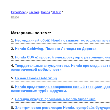
Скремблер
/
Кастом
/
Honda
/
XL600
/
Назад
Материалы по теме:
1. 
Неожиданный сбой: Honda отзывает мотоциклы из-за
2. 
Honda Goldwing: Полвека Легенды на Дорогах
3. 
Honda CUV e: простой электроскутер с революционн
4. 
Твердотельные аккумуляторы: Honda прокладывает п
электрической мобильности
5. 
Отзыв Honda Gold Wing
6. 
Honda представила совершенно новый трехцилиндро
электрическим турбонаддувом.
7. 
Легенда уходит: прощание с Honda Super Cub
8. 
Электрическая революция Honda: супербайк будущег