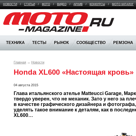
НОВОСТИ
/
СТАТЬИ
/
ФОТО
/
ВИДЕО
/
АРХИВ
/
КОНКУРСЫ
/
МОТО КАТАЛОГ
Moto Magazine
ТЕХНИКА
ТЕСТЫ
РЫНОК
СООБЩЕСТВО
РЕМЗОНА
Главная
→
Новости
Honda XL600 «Настоящая кровь»
04 августа 2015
Глава итальянского ателье Matteucci Garage, Марк
твердо уверен, что не механик. Зато у него за пл
в качестве графического дизайнера и фотографа, а
уделять такое внимание к деталям, как в последн
XL600…