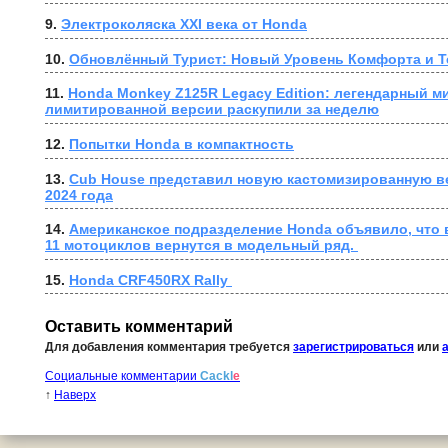
9. 
Электроколяска XXI века от Honda
10. 
Обновлённый Турист: Новый Уровень Комфорта и Т
11. 
Honda Monkey Z125R Legacy Edition: легендарный ми
лимитированной версии раскупили за неделю
12. 
Попытки Honda в компактность
13. 
Cub House представил новую кастомизированную в
2024 года
14. 
Американское подразделение Honda объявило, что в
11 мотоциклов вернутся в модельный ряд. 
15. 
Honda CRF450RX Rally 
Оставить комментарий
Для добавления комментария требуется
зарегистрироваться
или
Социальные комментарии
Cackl
e
↑
Наверх