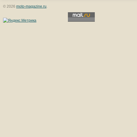
© 2026
moto-magazine.ru
.