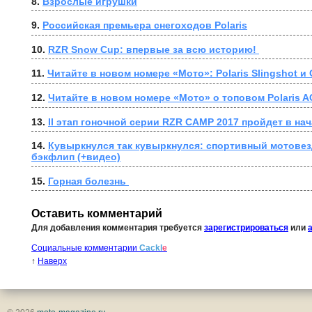
8. 
Взрослые игрушки
9. 
Российская премьера снегоходов Polaris
10. 
RZR Snow Cup: впервые за всю историю! 
11. 
Читайте в новом номере «Мото»: Polaris Slingshot и 
12. 
Читайте в новом номере «Мото» о топовом Polaris A
13. 
II этап гоночной серии RZR CAMP 2017 пройдет в на
14. 
Кувыркнулся так кувыркнулся: спортивный мотовезд
бэкфлип (+видео)
15. 
Горная болезнь 
Оставить комментарий
Для добавления комментария требуется
зарегистрироваться
или
Социальные комментарии
Cackl
e
↑
Наверх