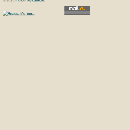
© 2026
moto-magazine.ru
.