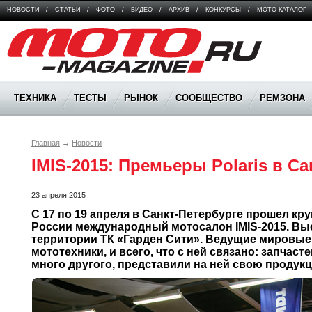
НОВОСТИ
/
СТАТЬИ
/
ФОТО
/
ВИДЕО
/
АРХИВ
/
КОНКУРСЫ
/
МОТО КАТАЛОГ
Moto Magazine
ТЕХНИКА
ТЕСТЫ
РЫНОК
СООБЩЕСТВО
РЕМЗОНА
Главная
→
Новости
IMIS-2015: Премьеры Polaris в С
23 апреля 2015
С 17 по 19 апреля в Санкт-Петербурге прошел кру
России международный мотосалон IMIS-2015. Выс
территории ТК «Гарден Сити». Ведущие мировые
мототехники, и всего, что с ней связано: запчасте
много другого, представили на ней свою продукц