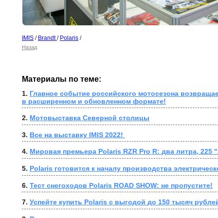
IMIS
/
Brandt
/
Polaris
/
Назад
Материалы по теме:
1. 
Главное событие российского мотосезона возвращае
в расширенном и обновленном формате!
2. 
Мотовыставка Северной столицы
3. 
Все на выставку IMIS 2022! 
4. 
Мировая премьера Polaris RZR Pro R: два литра, 225
5. 
Polaris готовится к началу производства электрическ
6. 
Тест снегоходов Polaris ROAD SHOW: не пропустите!
7. 
Успейте купить Polaris с выгодой до 150 тысяч рубле