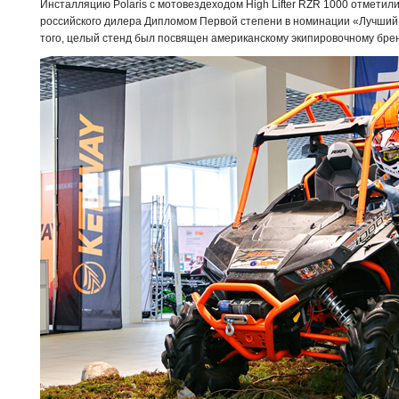
Инсталляцию Polaris с мотовездеходом High Lifter RZR 1000 отметил
российского дилера Дипломом Первой степени в номинации «Лучший 
того, целый стенд был посвящен американскому экипировочному брен