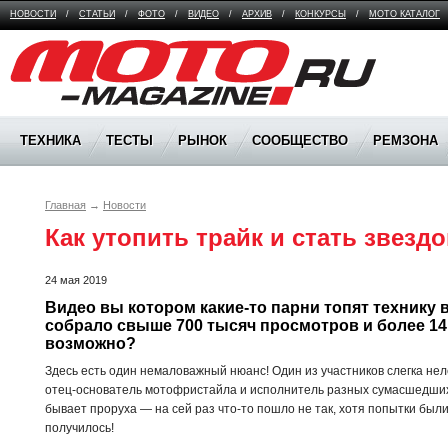
НОВОСТИ
/
СТАТЬИ
/
ФОТО
/
ВИДЕО
/
АРХИВ
/
КОНКУРСЫ
/
МОТО КАТАЛОГ
Moto Magazine
ТЕХНИКА
ТЕСТЫ
РЫНОК
СООБЩЕСТВО
РЕМЗОНА
Главная
→
Новости
Как утопить трайк и стать звездо
24 мая 2019
Видео вы котором какие-то парни топят технику в
собрало свыше 700 тысяч просмотров и более 14 т
возможно?
Здесь есть один немаловажный нюанс! Один из участников слегка нел
отец-основатель мотофристайла и исполнитель разных сумасшедших 
бывает проруха — на сей раз что-то пошло не так, хотя попытки были 
получилось!