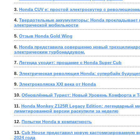
3. 
Honda CUV e: простой электроскутер с революционн
4. 
Твердотельные аккумуляторы: Honda прокладывает п
электрической мобильности
5. 
Отзыв Honda Gold Wing
6. 
Honda представила совершенно новый трехцилиндро
электрическим турбонаддувом.
7. 
Легенда уходит: прощание с Honda Super Cub
8. 
Электрическая революция Honda: супербайк будущег
9. 
Электроколяска XXI века от Honda
10. 
Обновлённый Турист: Новый Уровень Комфорта и Т
11. 
Honda Monkey Z125R Legacy Edition: легендарный ми
лимитированной версии раскупили за неделю
12. 
Попытки Honda в компактность
13. 
Cub House представил новую кастомизированную в
2024 года