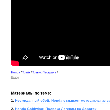
Honda
/
Трайк
/
Трэвис Пастрана
/
Назад
Материалы по теме:
1. 
Неожиданный сбой: Honda отзывает мотоциклы из-за
2. 
Honda Goldwing: Полвека Легенды на Дорогах