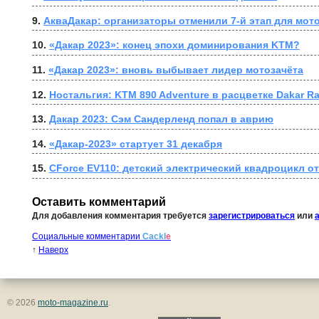
9. 
АкваДакар: организаторы отменили 7-й этап для мот
10. 
«Дакар 2023»: конец эпохи доминирования KTM?
11. 
«Дакар 2023»: вновь выбывает лидер мотозачёта
12. 
Ностальгия: KTM 890 Adventure в расцветке Dakar Ra
13. 
Дакар 2023: Сэм Сандерленд попал в аврию
14. 
«Дакар-2023» стартует 31 декабря
15. 
CForce EV110: детский электрический квадроцикл о
Оставить комментарий
Для добавления комментария требуется
зарегистрироваться
или
Социальные комментарии
Cackl
e
↑
Наверх
© 2026
moto-magazine.ru
.