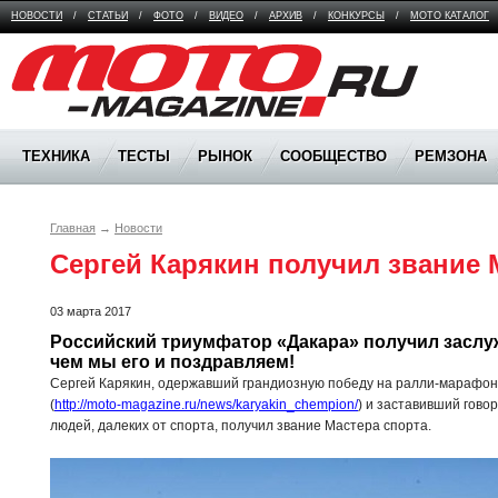
НОВОСТИ
/
СТАТЬИ
/
ФОТО
/
ВИДЕО
/
АРХИВ
/
КОНКУРСЫ
/
МОТО КАТАЛОГ
Moto Magazine
ТЕХНИКА
ТЕСТЫ
РЫНОК
СООБЩЕСТВО
РЕМЗОНА
Главная
→
Новости
Сергей Карякин получил звание 
03 марта 2017
Российский триумфатор «Дакара» получил заслуж
чем мы его и поздравляем!
Сергей Карякин, одержавший грандиозную победу на ралли-марафоне
(
http://moto-magazine.ru/news/karyakin_chempion/
) и заставивший гово
людей, далеких от спорта, получил звание Мастера спорта.