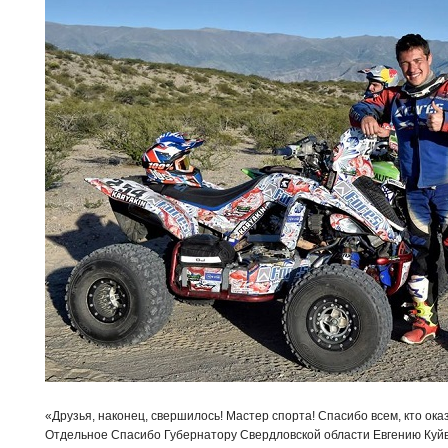
«Друзья, наконец, свершилось! Мастер спорта! Спасибо всем, кто ока
Отдельное Спасибо Губернатору Свердловской области Евгению Куйв