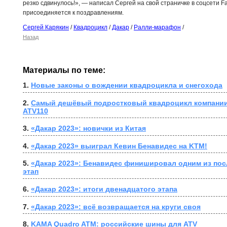
резко сдвинулось!», — написал Сергей на свой страничке в соцсети 
присоединяется к поздравлениям.
Сергей Карякин
/
Квадроцикл
/
Дакар
/
Ралли-марафон
/
Назад
Материалы по теме:
1. 
Новые законы о вождении квадроцикла и снегохода
2. 
Самый дешёвый подростковый квадроцикл компании 
ATV110
3. 
«Дакар 2023»: новички из Китая
4. 
«Дакар 2023» выиграл Кевин Бенавидес на KTM!
5. 
«Дакар 2023»: Бенавидес финишировал одним из после
этап
6. 
«Дакар 2023»: итоги двенадцатого этапа
7. 
«Дакар 2023»: всё возвращается на круги своя
8. 
KAMA Quadro ATM: российские шины для ATV