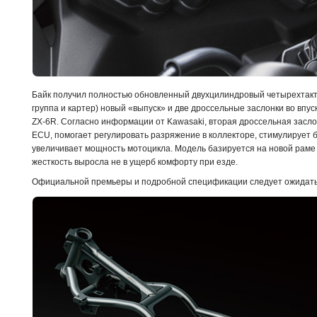
Байк получил полностью обновленный двухцилиндровый четырехтак
группа и картер) новый «выпуск» и две дроссельные заслонки во впус
ZX-6R. Согласно информации от Kawasaki, вторая дроссельная засл
ECU, помогает регулировать разряжение в коллекторе, стимулирует б
увеличивает мощность мотоцикла. Модель базируется на новой раме 
жесткость выросла не в ущерб комфорту при езде.
Официальной премьеры и подробной спецификации следует ожидать 