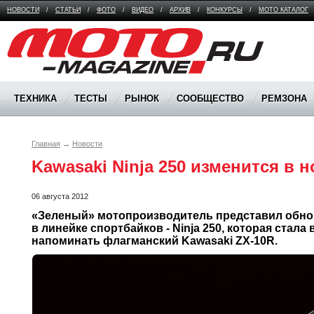
НОВОСТИ
/
СТАТЬИ
/
ФОТО
/
ВИДЕО
/
АРХИВ
/
КОНКУРСЫ
/
МОТО КАТАЛОГ
Moto Magazine
ТЕХНИКА
ТЕСТЫ
РЫНОК
СООБЩЕСТВО
РЕМЗОНА
Главная
→
Новости
Kawasaki Ninja 250 изменится в 
06 августа 2012
«Зеленый» мотопроизводитель представил обно
в линейке спортбайков - Ninja 250, которая стала 
напоминать флагманский Kawasaki ZX-10R.