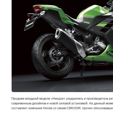
Продажи младшей модели «Ниндзя» ухудшились и производитель ре
современным дизайном и новой силовой установкой. На данный моме
составляет компания Honda со своим CBR250R, прочно обосновавши