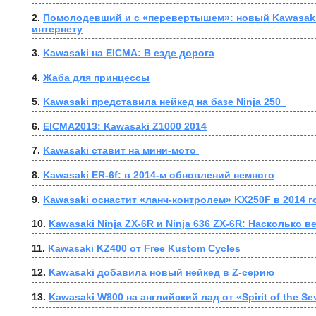
2. 
Помолодевший и с «перевертышем»: новый Kawasaki N
интернету
3. 
Kawasaki на EICMA: В езде дорога
4. 
Жаба для принцессы
5. 
Kawasaki представила нейкед на базе Ninja 250  
6. 
EICMA2013: Kawasaki Z1000 2014
7. 
Kawasaki ставит на мини-мото 
8. 
Kawasaki ER-6f: в 2014-м обновлений немного
9. 
Kawasaki оснастит «ланч-контролем» KX250F в 2014 г
10. 
Kawasaki Ninja ZX-6R и Ninja 636 ZX-6R: Насколько 
11. 
Kawasaki KZ400 от Free Kustom Cycles
12. 
Kawasaki добавила новый нейкед в Z-серию 
13. 
Kawasaki W800 на английский лад от «Spirit of the Se