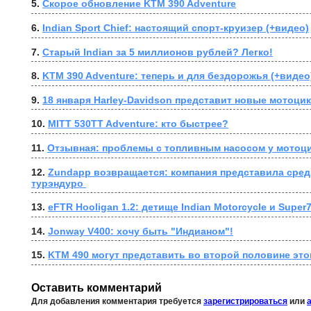
5. 
Скорое обновление KTM 390 Adventure
6. 
Indian Sport Chief: настоящий спорт-круизер (+видео)
7. 
Старый Indian за 5 миллионов рублей? Легко!
8. 
KTM 390 Adventure: теперь и для бездорожья (+видео
9. 
18 января Harley-Davidson представит новые мотоци
10. 
MITT 530TT Adventure: кто быстрее?
11. 
Отзывная: проблемы с топливным насосом у мотоци
12. 
Zundapp возвращается: компания представила сред
турэндуро 
13. 
eFTR Hooligan 1.2: детище Indian Motorcycle и Super
14. 
Jonway V400: хочу быть "Индианом"!
15. 
KTM 490 могут представить во второй половине это
Оставить комментарий
Для добавления комментария требуется
зарегистрироваться
или