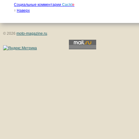
Социальные комментарии
Cackl
e
↑
Наверх
© 2026
moto-magazine.ru
.