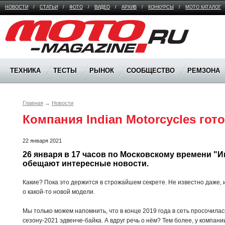
НОВОСТИ
/
СТАТЬИ
/
ФОТО
/
ВИДЕО
/
АРХИВ
/
КОНКУРСЫ
/
МОТО КАТАЛОГ
Moto Magazine
ТЕХНИКА
ТЕСТЫ
РЫНОК
СООБЩЕСТВО
РЕМЗОНА
Главная
→
Новости
Компания Indian Motorcycles гот
22 января 2021
26 января в 17 часов по Московскому времени "И
обещают интересные новости.
Какие? Пока это держится в строжайшем секрете. Не известно даже, 
о какой-то новой модели.
Мы только можем напомнить, что в конце 2019 года в сеть просочилас
сезону-2021 эдвенче-байка. А вдруг речь о нём? Тем более, у компан