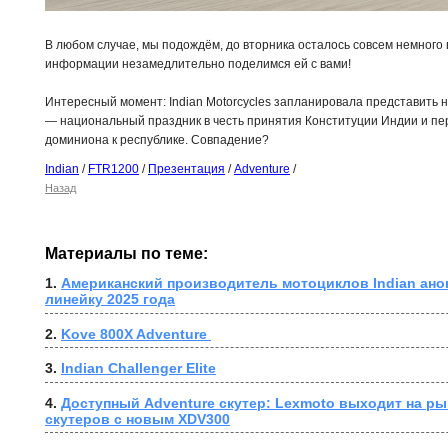
В любом случае, мы подождём, до вторника осталось совсем немного 
информации незамедлительно поделимся ей с вами!
Интересный момент: Indian Motorcycles запланировала представить н
— национальный праздник в честь принятия Конституции Индии и пер
доминиона к республике. Совпадение?
Indian
/
FTR1200
/
Презентация
/
Adventure
/
Назад
Материалы по теме:
1. 
Американский производитель мотоциклов Indian ано
линейку 2025 года
2. 
Kove 800X Adventure 
3. 
Indian Challenger Elite
4. 
Доступный Adventure скутер: Lexmoto выходит на ры
скутеров с новым XDV300