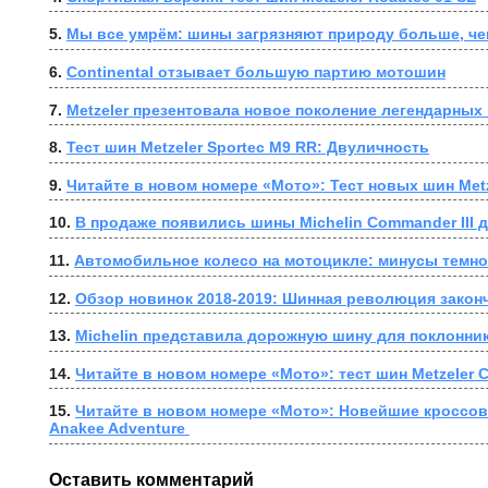
5. 
Мы все умрём: шины загрязняют природу больше, ч
6. 
Continental отзывает большую партию мотошин
7. 
Metzeler презентовала новое поколение легендарных
8. 
Тест шин Metzeler Sportec M9 RR: Двуличность
9. 
Читайте в новом номере «Мото»: Тест новых шин Metz
10. 
В продаже появились шины Michelin Commander III 
11. 
Автомобильное колесо на мотоцикле: минусы темн
12. 
Обзор новинок 2018-2019: Шинная революция закон
13. 
Michelin представила дорожную шину для поклонни
14. 
Читайте в новом номере «Мото»: тест шин Metzeler C
15. 
Читайте в новом номере «Мото»: Новейшие кроссов
Anakee Adventure 
Оставить комментарий