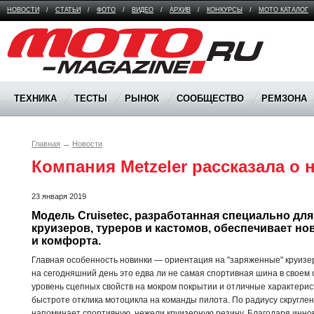
НОВОСТИ
/
СТАТЬИ
/
ФОТО
/
ВИДЕО
/
АРХИВ
/
КОНКУРСЫ
/
МОТО КАТАЛОГ
Moto Magazine
ТЕХНИКА
ТЕСТЫ
РЫНОК
СООБЩЕСТВО
РЕМЗОНА
Главная
→
Новости
Компания Metzeler рассказала о
23 января 2019
Модель Cruisetec, разработанная специально для
круизеров, туреров и кастомов, обеспечивает н
и комфорта.
Главная особенность новинки — ориентация на "заряженные" круизер
на сегодняшний день это едва ли не самая спортивная шина в своем
уровень сцепных свойств на мокром покрытии и отличные характери
быстроте отклика мотоцикла на команды пилота. По радиусу скругле
напоминает спортивную, нежели круизерную резину. Благодаря инно