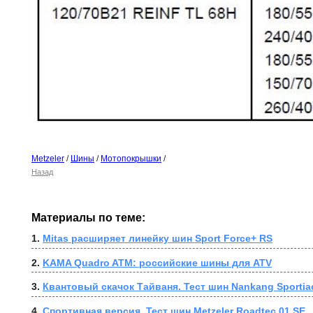
Metzeler
/
Шины
/
Мотопокрышки
/
Назад
Материалы по теме:
1. 
Mitas расширяет линейку шин Sport Force+ RS
2. 
KAMA Quadro ATM: российские шины для ATV
3. 
Квантовый скачок Тайваня. Тест шин Nankang Sportia
4. 
Спортивная версия. Тест шин Metzeler Roadtec 01 SE