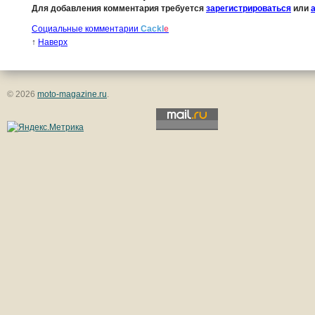
Для добавления комментария требуется
зарегистрироваться
или
Социальные комментарии
Cackl
e
↑
Наверх
© 2026
moto-magazine.ru
.