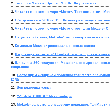
2. 
Тест шин Metzeler Sportec M9 RR: Двуличность
3. 
Читайте в новом номере «Мото»: Тест новых шин Metz
4. 
Обзор новинок 2018-2019: Шинная революция законч
5. 
Читайте в новом номере «Мото»: тест шин Metzeler Cr
6. 
Сицилия, «Харли», Metzeler: мы проверили новые ш
7. 
Компания Metzeler рассказала о новых шинах
8. 
К вулкану с поклоном: Honda Africa Twin установил
9. 
Шины «на 360 градусов»: Metzeler анонсировал новы
покрышки
10. 
Настоящим женщинам посвящается: Metzeler анонсир
года
11. 
Вся классика жанра
12. 
YZF-R1&S1000RR: Муки выбора
13. 
Metzeler запустила спецсерию покрышек Гая Мартин