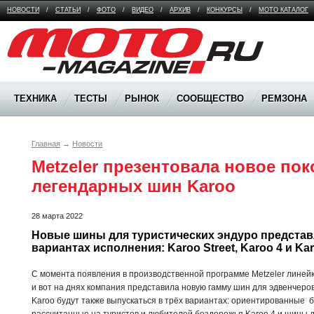
НОВОСТИ
/
СТАТЬИ
/
ФОТО
/
ВИДЕО
/
АРХИВ
/
КОНКУРСЫ
/
МОТО КАТАЛОГ
Moto Magazine
ТЕХНИКА
ТЕСТЫ
РЫНОК
СООБЩЕСТВО
РЕМЗОНА
Главная
→
Новости
Metzeler презентовала новое пок
легендарных шин Karoo
28 марта 2022
Новые шины для туристических эндуро представл
вариантах исполнения: Karoo Street, Karoo 4 и Ka
С момента появления в производственной программе Metzeler линейк
и вот на днях компания представила новую гамму шин для эдвенчер
Karoo будут также выпускаться в трёх вариантах: ориентированные б