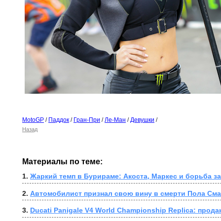
MotoGP
/
Паддок
/
Гран-При
/
Ле-Ман
/
Девушки
/
Назад
Материалы по теме:
1. 
Жаркий темп в Бурираме: Акоста, Маркес и борьба з
2. 
Автомобилист признал свою вину в смерти Пола Сма
3. 
Ducati Panigale V4 World Championship Replica: продан