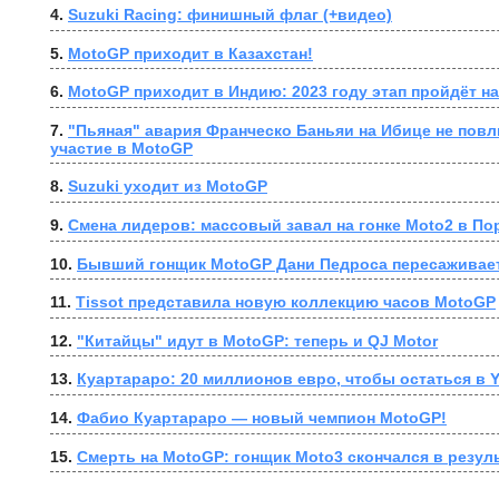
4. 
Suzuki Racing: финишный флаг (+видео)
5. 
MotoGP приходит в Казахстан!
6. 
MotoGP приходит в Индию: 2023 году этап пройдёт н
7. 
"Пьяная" авария Франческо Баньяи на Ибице не повли
участие в MotoGP
8. 
Suzuki уходит из MotoGP
9. 
Смена лидеров: массовый завал на гонке Moto2 в По
10. 
Бывший гонщик MotoGP Дани Педроса пересаживает
11. 
Tissot представила новую коллекцию часов MotoGP
12. 
"Китайцы" идут в MotoGP: теперь и QJ Motor
13. 
Куартараро: 20 миллионов евро, чтобы остаться в 
14. 
Фабио Куартараро — новый чемпион MotoGP!
15. 
Смерть на MotoGP: гонщик Moto3 скончался в резул