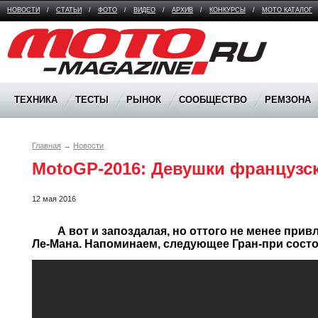
НОВОСТИ
/
СТАТЬИ
/
ФОТО
/
ВИДЕО
/
АРХИВ
/
КОНКУРСЫ
/
МОТО КАТАЛОГ
Moto Magazine
ТЕХНИКА
ТЕСТЫ
РЫНОК
СООБЩЕСТВО
РЕМЗОНА
Главная
→
Новости
MotoGP-2016: Девушки французс
12 мая 2016
	 А вот и запоздалая, но оттого не менее привлекательная галерея девушек 