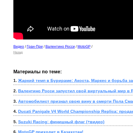
Видео
/
Гран-При
/
Валентино Росси
/
MotoGP
/
Назад
Материалы по теме:
1. 
Жаркий темп в Бурираме: Акоста, Маркес и борьба з
2. 
Валентино Росси запустил свой виртуальный мир в 
3. 
Автомобилист признал свою вину в смерти Пола Сма
4. 
Ducati Panigale V4 World Championship Replica: продан
5. 
Suzuki Racing: финишный флаг (+видео)
6. 
MotoGP приходит в Казахстан!