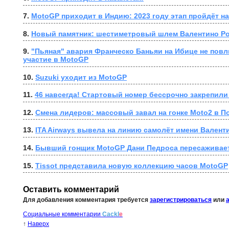
7. 
MotoGP приходит в Индию: 2023 году этап пройдёт н
8. 
Новый памятник: шестиметровый шлем Валентино Р
9. 
"Пьяная" авария Франческо Баньяи на Ибице не повли
участие в MotoGP
10. 
Suzuki уходит из MotoGP
11. 
46 навсегда! Стартовый номер бессрочно закрепили
12. 
Смена лидеров: массовый завал на гонке Moto2 в П
13. 
ITA Airways вывела на линию самолёт имени Валент
14. 
Бывший гонщик MotoGP Дани Педроса пересаживает
15. 
Tissot представила новую коллекцию часов MotoGP
Оставить комментарий
Для добавления комментария требуется
зарегистрироваться
или
Социальные комментарии
Cackl
e
↑
Наверх