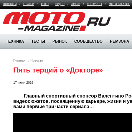
НОВОСТИ
/
СТАТЬИ
/
ФОТО
/
ВИДЕО
/
АРХИВ
/
КОНКУРСЫ
/
МОТО КАТАЛОГ
Moto Magazine
ТЕХНИКА
ТЕСТЫ
РЫНОК
СООБЩЕСТВО
РЕМЗОНА
Главная
→
Новости
Пять терций о «Докторе»
17 июня 2016
	 Главный спортивный спонсор Валентино Росси выпустил серию 
видеосюжетов, посвященную карьере, жизни и ув