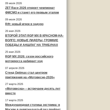
09 июля 2026
ZET Race 2026 откроет чемпионат
ФМСМО и станет его первым этапом
09 июля 2026
Rift: новый игрок в эндуро
26 мая 2026
ВТОРОЙ ЭТАП RGP MX В КРАСНОМ-НА-
ВОЛГЕ: НОВЫЕ ЛИДЕРЫ, ГРОМКИЕ
ПОБЕДЫ И АНШЛАГ НА ТРИБУНАХ
25 мая 2026
RGP MX 2026: сезон российского
мотокросса набирает ход
07 апреля 2026
Стенд Optimax стал центром
притяжения на «Мотовесне-2026»
27 марта 2026
«Мотовесна» – встречаем десять лет
вместе
17 марта 2026
Международная столица экстрима: в
Москве в девятнадцатый раз пройдет