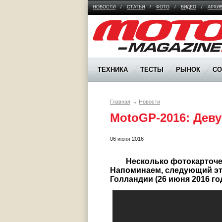
НОВОСТИ
/
СТАТЬИ
/
ФОТО
/
ВИДЕО
/
АРХИ
Moto Magazine
ТЕХНИКА
ТЕСТЫ
РЫНОК
С
Главная
→
Новости
MotoGP-2016: Дев
06 июня 2016
	Несколько фотокарточек прекрасных дам минувшего Гран-при Каталонии. 
Напоминаем, следующий эта