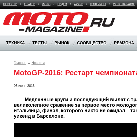
НОВОСТИ
/
СТАТЬИ
/
ФОТО
/
ВИДЕО
/
АРХИВ
/
КОНКУРСЫ
/
МОТО КАТАЛОГ
Moto Magazine
ТЕХНИКА
ТЕСТЫ
РЫНОК
СООБЩЕСТВО
РЕМЗОНА
Главная
→
Новости
MotoGP-2016: Рестарт чемпионат
06 июня 2016
	 Медленные круги и последующий вылет с трассы лидера чемпионата, 
великолепное сражение за первое место молодог
итальянца, финал, которого никто не ожидал – т