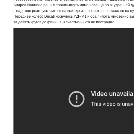
Андреа Ианноне решил прошмыгнуть мимо испанца по внутренней дуге
в надежде резко ускориться на выходе из поворота, но оказался на 
Переднее колесо Ducati коснулось YZF-M1 и оба пилота мгновенно в
за девять кругов до финиша, к счастью никто не пострадал.