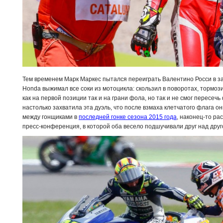
Тем временем Марк Маркес пытался переиграть Валентино Росси в з
Honda выжимал все соки из мотоцикла: скользил в поворотах, тормоз
как на первой позиции так и на грани фола, но так и не смог пересе
настолько захватила эта дуэль, что после взмаха клетчатого флага он
между гонщиками в
последней гонке сезона 2015 года
, наконец-то р
пресс-конференция, в которой оба весело подшучивали друг над друг