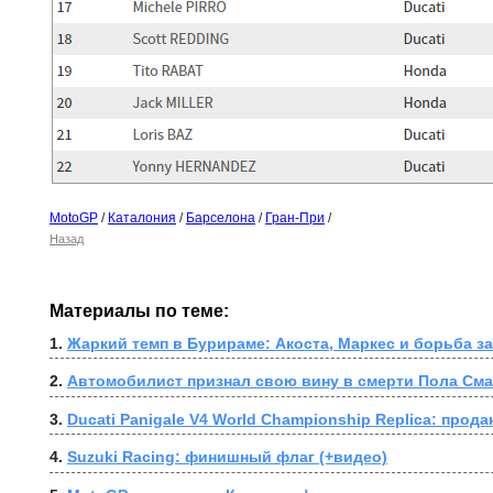
MotoGP
/
Каталония
/
Барселона
/
Гран-При
/
Назад
Материалы по теме:
1. 
Жаркий темп в Бурираме: Акоста, Маркес и борьба з
2. 
Автомобилист признал свою вину в смерти Пола Сма
3. 
Ducati Panigale V4 World Championship Replica: продан
4. 
Suzuki Racing: финишный флаг (+видео)