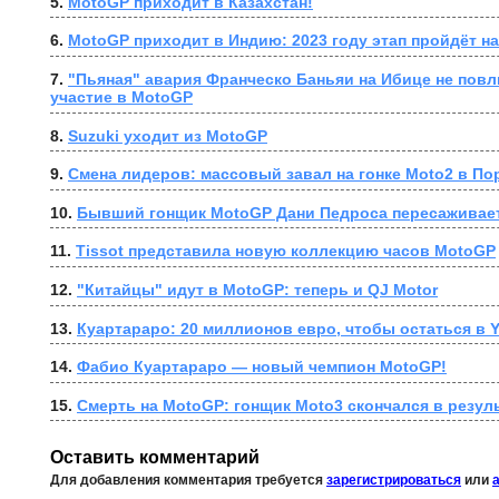
5. 
MotoGP приходит в Казахстан!
6. 
MotoGP приходит в Индию: 2023 году этап пройдёт н
7. 
"Пьяная" авария Франческо Баньяи на Ибице не повли
участие в MotoGP
8. 
Suzuki уходит из MotoGP
9. 
Смена лидеров: массовый завал на гонке Moto2 в По
10. 
Бывший гонщик MotoGP Дани Педроса пересаживает
11. 
Tissot представила новую коллекцию часов MotoGP
12. 
"Китайцы" идут в MotoGP: теперь и QJ Motor
13. 
Куартараро: 20 миллионов евро, чтобы остаться в 
14. 
Фабио Куартараро — новый чемпион MotoGP!
15. 
Смерть на MotoGP: гонщик Moto3 скончался в резул
Оставить комментарий
Для добавления комментария требуется
зарегистрироваться
или