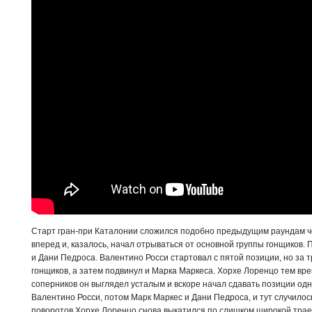
Старт гран-при Каталонии сложился подобно предыдущим раундам ч
вперед и, казалось, начал отрываться от основной группы гонщиков.
и Дани Педроса. Валентино Росси стартовал с пятой позиции, но за т
гонщиков, а затем подвинул и Марка Маркеса. Хорхе Лоренцо тем вр
соперников он выглядел усталым и вскоре начал сдавать позиции одну
Валентино Росси, потом Марк Маркес и Дани Педроса, и тут случилось
поворотов Хорхе Лоренцо снова выкатился по слишком широкой трае