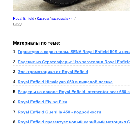
Royal Enfield
/
Кастом
/
кастомайзинг
/
Назад
Материалы по теме:
1. 
Гарнитура с характером: SENA Royal Enfield 50S и цен
2. 
Падение из Стратосферы: Что заготовил Royal Enfiel
3. 
Электромотоцикл от Royal Enfield
4. 
Royal Enfield Himalayan 650 в пищевой пленке
5. 
Рендеры на основе Royal Enfield Interceptor bear 650 
6. 
Royal Enfield Flying Flea
7. 
Royal Enfield Guerrilla 450 - подробности
8. 
Royal Enfield презентует новый серийный мотоцикл Gu