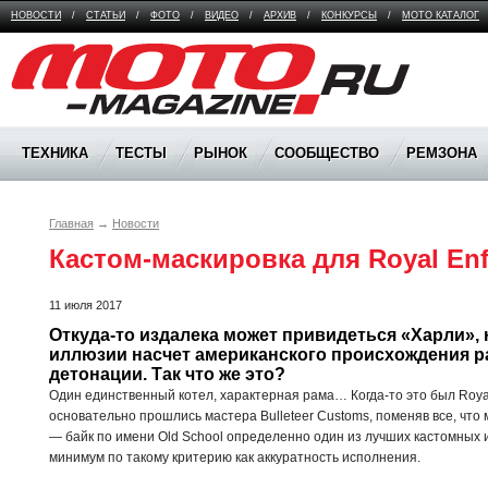
НОВОСТИ
/
СТАТЬИ
/
ФОТО
/
ВИДЕО
/
АРХИВ
/
КОНКУРСЫ
/
МОТО КАТАЛОГ
Moto Magazine
ТЕХНИКА
ТЕСТЫ
РЫНОК
СООБЩЕСТВО
РЕМЗОНА
Главная
→
Новости
Кастом-маскировка для Royal Enf
11 июля 2017
Откуда-то издалека может привидеться «Харли», 
иллюзии насчет американского происхождения р
детонации. Так что же это?
Один единственный котел, характерная рама… Когда-то это был Royal E
основательно прошлись мастера Bulleteer Customs, поменяв все, что 
— байк по имени Old School определенно один из лучших кастомных 
минимум по такому критерию как аккуратность исполнения.