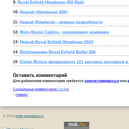
9. 
Royal Enfield Himalayan 450 Raid 
10. 
Новый «Himalayan 450»
11. 
Новый Himalayan - первые подробности
12. 
Moto Morini Calibro - эксперимент компании
13. 
Новый Royal Enfield Himalayan 2023
14. 
Возрождение Royal Enfield Bullet 350 
15. 
Eicher Motors финансирует 121 миллион долларов в 
Оставить комментарий
Для добавления комментария требуется
зарегистрироваться
или
Социальные комментарии
Cackl
e
↑
Наверх
© 2026
moto-magazine.ru
.