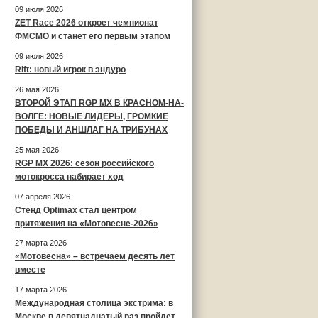
09 июля 2026
ZET Race 2026 откроет чемпионат
ФМСМО и станет его первым этапом
09 июля 2026
Rift: новый игрок в эндуро
26 мая 2026
ВТОРОЙ ЭТАП RGP MX В КРАСНОМ-НА-
ВОЛГЕ: НОВЫЕ ЛИДЕРЫ, ГРОМКИЕ
ПОБЕДЫ И АНШЛАГ НА ТРИБУНАХ
25 мая 2026
RGP MX 2026: сезон российского
мотокросса набирает ход
07 апреля 2026
Стенд Optimax стал центром
притяжения на «Мотовесне-2026»
27 марта 2026
«Мотовесна» – встречаем десять лет
вместе
17 марта 2026
Международная столица экстрима: в
Москве в девятнадцатый раз пройдет