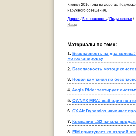
К концу 2016 года на дорогах Подмоско
наружного освещения.
Дороги
/
Безопасность
/
Подмосковье
/
Назад
Материалы по теме:
1. 
Безопасность на два колеса: 
мотоэкипировку
2. 
Безопасность мотоциклисто
3. 
Новая кампания по безопасн
4. 
Aegis Rider тестирует систе
5. 
OWNYX MRA: ещё один повто
6. 
CX Air Dynamics начинает пр
7. 
Компания LS2 начала продаж
8. 
FIM приступает ко второй 