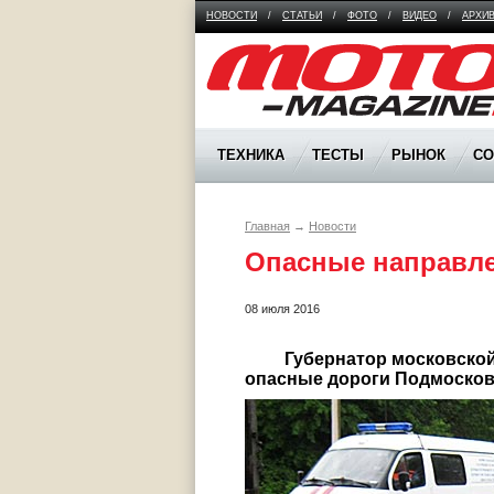
НОВОСТИ
/
СТАТЬИ
/
ФОТО
/
ВИДЕО
/
АРХИ
Moto Magazine
ТЕХНИКА
ТЕСТЫ
РЫНОК
С
Главная
→
Новости
Опасные направл
08 июля 2016
	 Губернатор московской области, Андрей Воробьев, назвал самые 