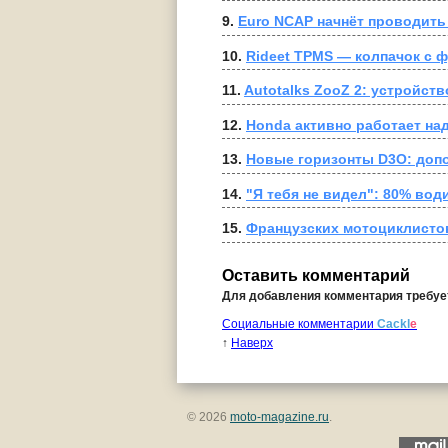
9. 
Euro NCAP начнёт проводить
10. 
Rideet TPMS — колпачок с 
11. 
Autotalks ZooZ 2: устройст
12. 
Honda активно работает н
13. 
Новые горизонты D3O: доп
14. 
"Я тебя не видел": 80% во
15. 
Французских мотоциклисто
Оставить комментарий
Для добавления комментария требу
Социальные комментарии
Cackl
e
↑
Наверх
© 2026
moto-magazine.ru
.