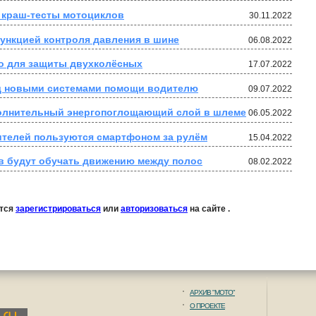
 краш-тесты мотоциклов
30.11.2022
функцией контроля давления в шине
06.08.2022
во для защиты двухколёсных
17.07.2022
ад новыми системами помощи водителю
09.07.2022
олнительный энергопоглощающий слой в шлеме
06.05.2022
дителей пользуются смартфоном за рулём
15.04.2022
в будут обучать движению между полос
08.02.2022
ется
зарегистрироваться
или
авторизоваться
на сайте .
АРХИВ "МОТО"
О ПРОЕКТЕ