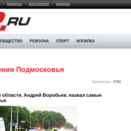
В
/
КОНКУРСЫ
/
МОТО КАТАЛОГ
/
ЖУРНАЛЫ
ООБЩЕСТВО
РЕМЗОНА
СПОРТ
КОПИЛКА
ения Подмосковья
Просмотры:
3790