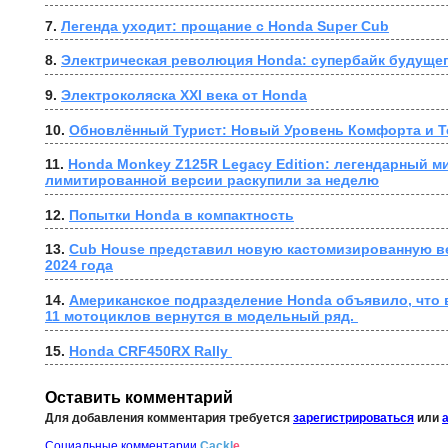
7. 
Легенда уходит: прощание с Honda Super Cub
8. 
Электрическая революция Honda: супербайк будущег
9. 
Электроколяска XXI века от Honda
10. 
Обновлённый Турист: Новый Уровень Комфорта и Т
11. 
Honda Monkey Z125R Legacy Edition: легендарный ми
лимитированной версии раскупили за неделю
12. 
Попытки Honda в компактность
13. 
Cub House представил новую кастомизированную в
2024 года
14. 
Американское подразделение Honda объявило, что в
11 мотоциклов вернутся в модельный ряд. 
15. 
Honda CRF450RX Rally 
Оставить комментарий
Для добавления комментария требуется
зарегистрироваться
или
Социальные комментарии
Cackl
e