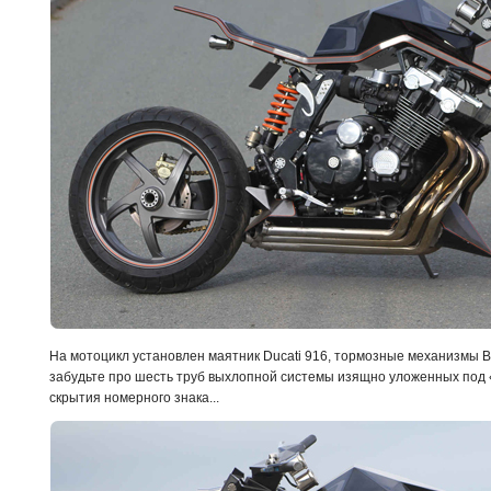
На мотоцикл установлен маятник
Ducati 916
, тормозные механизмы
B
забудьте про шесть труб выхлопной системы изящно уложенных под 
скрытия номерного знака...