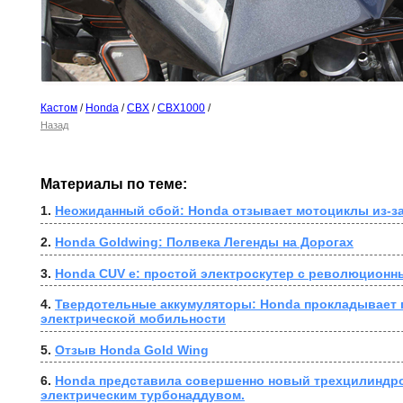
Кастом
/
Honda
/
CBX
/
CBX1000
/
Назад
Материалы по теме:
1. 
Неожиданный сбой: Honda отзывает мотоциклы из-за
2. 
Honda Goldwing: Полвека Легенды на Дорогах
3. 
Honda CUV e: простой электроскутер с революционн
4. 
Твердотельные аккумуляторы: Honda прокладывает п
электрической мобильности
5. 
Отзыв Honda Gold Wing
6. 
Honda представила совершенно новый трехцилиндро
электрическим турбонаддувом.