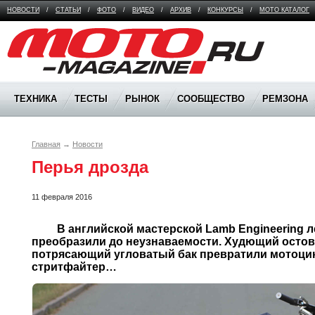
НОВОСТИ
/
СТАТЬИ
/
ФОТО
/
ВИДЕО
/
АРХИВ
/
КОНКУРСЫ
/
МОТО КАТАЛОГ
Moto Magazine
ТЕХНИКА
ТЕСТЫ
РЫНОК
СООБЩЕСТВО
РЕМЗОНА
Главная
→
Новости
Перья дрозда
11 февраля 2016
	 В английской мастерской Lamb Engineering легендарную Honda CBX1000 
преобразили до неузнаваемости. Худющий остов,
потрясающий угловатый бак превратили мотоцик