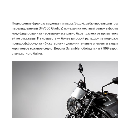
Подношение французам делает и марка Suzuki: дебютировавший годо
перелицованный SFV650 Gladius) приехал на местный рынок в форма
модифицированная «эс-вэшка» все равно будет далека от привычного
ей не откажешь. Из новшеств — более широкий руль, другие подножки
псевдооффроудная «бижутерия» и дополнительные элементы защиты
коричневое кожаное седло. Версия Scrambler обойдется в 7 999 евро,
стандартного байка.