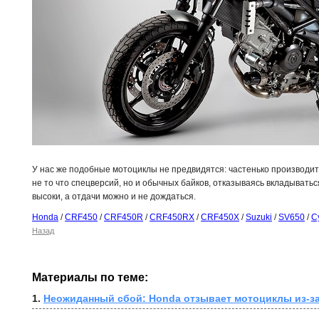
У нас же подобные мотоциклы не предвидятся: частенько производит
не то что спецверсий, но и обычных байков, отказываясь вкладывать
высоки, а отдачи можно и не дождаться.
Honda
/
CRF450
/
CRF450R
/
CRF450RX
/
CRF450X
/
Suzuki
/
SV650
/
С
Назад
Материалы по теме:
1. 
Неожиданный сбой: Honda отзывает мотоциклы из-за