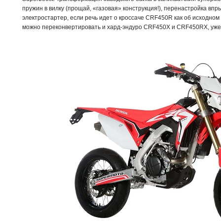
пружин в вилку (прощай, «газовая» конструкция!), перенастройка впр
электростартер, если речь идет о кроссаче CRF450R как об исходном 
можно переконвертировать и хард-эндуро CRF450X и CRF450RX, уж