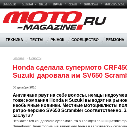
НОВОСТИ
/
СТАТЬИ
/
ФОТО
/
ВИДЕО
/
АРХИВ
/
КОНКУРСЫ
/
МОТО КАТАЛОГ
Moto Magazine
ТЕХНИКА
ТЕСТЫ
РЫНОК
СООБЩЕСТВО
РЕМЗОНА
Главная
→
Новости
Honda сделала супермото CRF450
Suzuki даровала им SV650 Scramb
06 декабря 2016
Англичане рвут на себе волосы, немцы недоумева
тоже: компания Honda и Suzuki выводят на рыно
необычные новинки. Местные мотоциклисты полу
ретро-версию SV650 Scrambler соответственно. За
заслуги?
Что касается хондовского супермото, то он рожден по инициативе ф
Superboost. Трансформация заводского байка в залихватский суперм