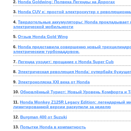
2. 
Honda Goldwing: Полвека Легенды на Дорогах
3. 
Honda CUV e: простой электроскутер с революционн
4. 
Твердотельные аккумуляторы: Honda прокладывает п
электрической мобильности
5. 
Отзыв Honda Gold Wing
6. 
Honda представила совершенно новый трехцилиндро
электрическим турбонаддувом.
7. 
Легенда уходит: прощание с Honda Super Cub
8. 
Электрическая революция Honda: супербайк будущег
9. 
Электроколяска XXI века от Honda
10. 
Обновлённый Турист: Новый Уровень Комфорта и Т
11. 
Honda Monkey Z125R Legacy Edition: легендарный ми
лимитированной версии раскупили за неделю
12. 
Burgman 400 от Suzuki
13. 
Попытки Honda в компактность