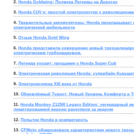
2. 
Honda Goldwing: Полвека Легенды на Дорогах
3. 
Honda CUV e: простой электроскутер с революционн
4. 
Твердотельные аккумуляторы: Honda прокладывает п
электрической мобильности
5. 
Отзыв Honda Gold Wing
6. 
Honda представила совершенно новый трехцилиндро
электрическим турбонаддувом.
7. 
Легенда уходит: прощание с Honda Super Cub
8. 
Электрическая революция Honda: супербайк будущег
9. 
Электроколяска XXI века от Honda
10. 
Обновлённый Турист: Новый Уровень Комфорта и Т
11. 
Honda Monkey Z125R Legacy Edition: легендарный ми
лимитированной версии раскупили за неделю
12. 
Попытки Honda в компактность
13. 
CFMoto обнародовала характеристики нового трехц