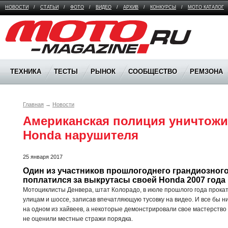
НОВОСТИ
/
СТАТЬИ
/
ФОТО
/
ВИДЕО
/
АРХИВ
/
КОНКУРСЫ
/
МОТО КАТАЛОГ
Moto Magazine
ТЕХНИКА
ТЕСТЫ
РЫНОК
СООБЩЕСТВО
РЕМЗОНА
Главная
→
Новости
Американская полиция уничтожил
Honda нарушителя
25 января 2017
Один из участников прошлогоднего грандиозного
поплатился за выкрутасы своей Honda 2007 года
Мотоциклисты Денвера, штат Колорадо, в июле прошлого года прока
улицам и шоссе, записав впечатляющую тусовку на видео. И все бы н
на одном из хайвеев, а некоторые демонстрировали свое мастерство
не оценили местные стражи порядка.