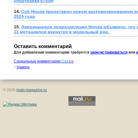
спортбайка 675SR
14. 
Cub House представил новую кастомизированную в
2024 года
15. 
Американское подразделение Honda объявило, что в
11 мотоциклов вернутся в модельный ряд. 
Оставить комментарий
Для добавления комментария требуется
зарегистрироваться
или
Социальные комментарии
Cackl
e
↑
Наверх
© 2026
moto-magazine.ru
.