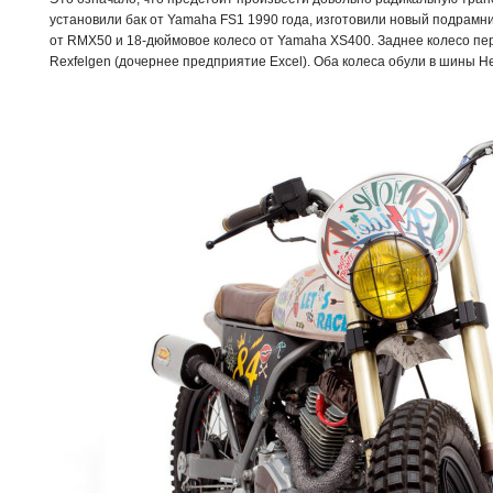
установили бак от Yamaha FS1 1990 года, изготовили новый подрамни
от RMX50 и 18-дюймовое колесо от Yamaha XS400. Заднее колесо п
Rexfelgen (дочернее предприятие Excel). Оба колеса обули в шины H