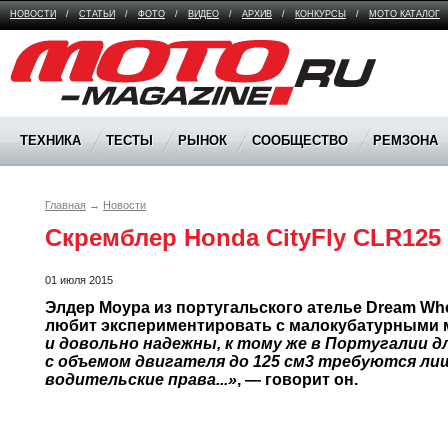
НОВОСТИ
/
СТАТЬИ
/
ФОТО
/
ВИДЕО
/
АРХИВ
/
КОНКУРСЫ
/
МОТО КАТАЛОГ
Moto Magazine
ТЕХНИКА
ТЕСТЫ
РЫНОК
СООБЩЕСТВО
РЕМЗОНА
Главная
→
Новости
Скремблер Honda CityFly CLR125
01 июля 2015
Элдер Моура из португальского ателье Dream Whee
любит экспериментировать с малокубатурными 
и довольно надежны, к тому же в Португалии д
с объемом двигателя до 125 см3 требуются ли
водительские права...»
, — говорит он.