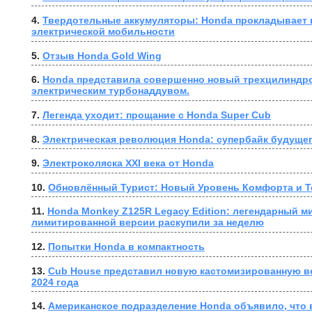
4. 
Твердотельные аккумуляторы: Honda прокладывает п
электрической мобильности
5. 
Отзыв Honda Gold Wing
6. 
Honda представила совершенно новый трехцилиндро
электрическим турбонаддувом.
7. 
Легенда уходит: прощание с Honda Super Cub
8. 
Электрическая революция Honda: супербайк будущег
9. 
Электроколяска XXI века от Honda
10. 
Обновлённый Турист: Новый Уровень Комфорта и Т
11. 
Honda Monkey Z125R Legacy Edition: легендарный ми
лимитированной версии раскупили за неделю
12. 
Попытки Honda в компактность
13. 
Cub House представил новую кастомизированную в
2024 года
14. 
Американское подразделение Honda объявило, что в