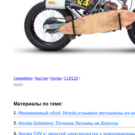
Скремблер
/
Кастом
/
Honda
/
CLR125
/
Назад
Материалы по теме:
1. 
Неожиданный сбой: Honda отзывает мотоциклы из-за
2. 
Honda Goldwing: Полвека Легенды на Дорогах
3. 
Honda CUV e: простой электроскутер с революционн