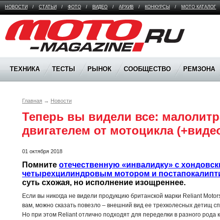
НОВОСТИ
/
СТАТЬИ
/
ФОТО
/
ВИДЕО
/
АРХИВ
/
КОНКУРСЫ
/
МОТО КАТАЛОГ
Moto Magazine
ТЕХНИКА
ТЕСТЫ
РЫНОК
СООБЩЕСТВО
РЕМЗОНА
Главная
→
Новости
Теперь вы видели все: малолитр
01 октября 2018
Помните 
отечественную «инвалидку» с хондовск
четырехцилиндровым мотором и постапокалипт
суть схожая, но исполнение изощреннее.
Если вы никогда не видели продукцию британской марки Reliant Motors
вам, можно сказать повезло – внешний вид ее трехколесных детищ с
Но при этом Reliant отлично подходят для переделки в разного рода 