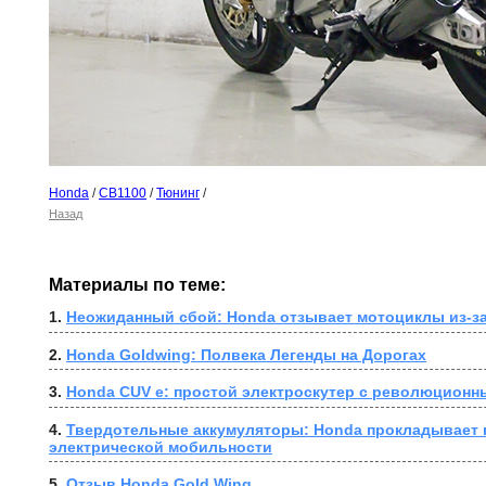
Honda
/
CB1100
/
Тюнинг
/
Назад
Материалы по теме:
1. 
Неожиданный сбой: Honda отзывает мотоциклы из-за
2. 
Honda Goldwing: Полвека Легенды на Дорогах
3. 
Honda CUV e: простой электроскутер с революционн
4. 
Твердотельные аккумуляторы: Honda прокладывает п
электрической мобильности
5. 
Отзыв Honda Gold Wing