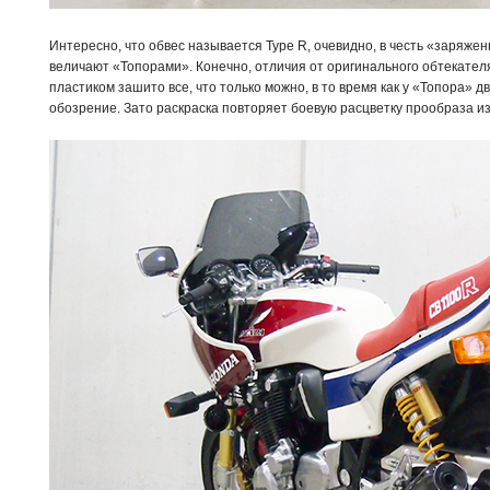
Интересно, что обвес называется Type R, очевидно, в честь «заряже
величают «Топорами». Конечно, отличия от оригинального обтекателя
пластиком зашито все, что только можно, в то время как у «Топора» 
обозрение. Зато раскраска повторяет боевую расцветку прообраза и