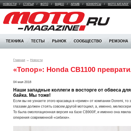
НОВОСТИ
/
СТАТЬИ
/
ФОТО
/
ВИДЕО
/
АРХИВ
/
КОНКУРСЫ
/
МОТО КАТАЛОГ
Moto Magazine
ТЕХНИКА
ТЕСТЫ
РЫНОК
СООБЩЕСТВО
РЕМЗОНА
Главная
→
Новости
«Топор»: Honda CB1100 преврати
04 мая 2018
Наши западные коллеги в восторге от обвеса для 
байка. Мы тоже!
Если вы не узнаете этого красавца в «гриме» от компании Doremi, то
глазами должен стоять совсем другой мотоцикл, а, именно, мелкосер
То была омологационная версия на базе CB900F, и именно она явила
оперения современной «сибихи».