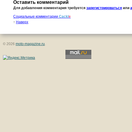
Оставить комментарий
Для добавления комментария требуется
зарегистрироваться
или
Социальные комментарии
Cackl
e
↑
Наверх
© 2026
moto-magazine.ru
.