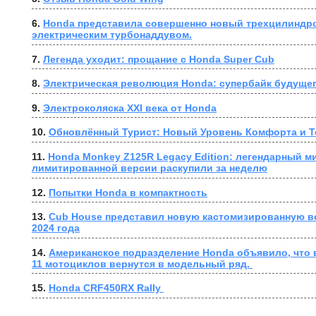
6. 
Honda представила совершенно новый трехцилиндро
электрическим турбонаддувом.
7. 
Легенда уходит: прощание с Honda Super Cub
8. 
Электрическая революция Honda: супербайк будущег
9. 
Электроколяска XXI века от Honda
10. 
Обновлённый Турист: Новый Уровень Комфорта и Т
11. 
Honda Monkey Z125R Legacy Edition: легендарный ми
лимитированной версии раскупили за неделю
12. 
Попытки Honda в компактность
13. 
Cub House представил новую кастомизированную в
2024 года
14. 
Американское подразделение Honda объявило, что в
11 мотоциклов вернутся в модельный ряд. 
15. 
Honda CRF450RX Rally 