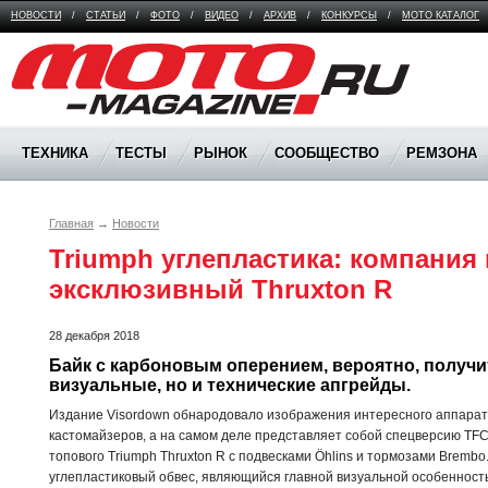
НОВОСТИ
/
СТАТЬИ
/
ФОТО
/
ВИДЕО
/
АРХИВ
/
КОНКУРСЫ
/
МОТО КАТАЛОГ
Moto Magazine
ТЕХНИКА
ТЕСТЫ
РЫНОК
СООБЩЕСТВО
РЕМЗОНА
Главная
→
Новости
Triumph углепластика: компания 
эксклюзивный Thruxton R
28 декабря 2018
Байк с карбоновым оперением, вероятно, получит
визуальные, но и технические апгрейды.
Издание Visordown обнародовало изображения интересного аппарата
кастомайзеров, а на самом деле представляет собой спецверсию TFC 
топового Triumph Thruxton R с подвесками Öhlins и тормозами Brembo.
углепластиковый обвес, являющийся главной визуальной особенност