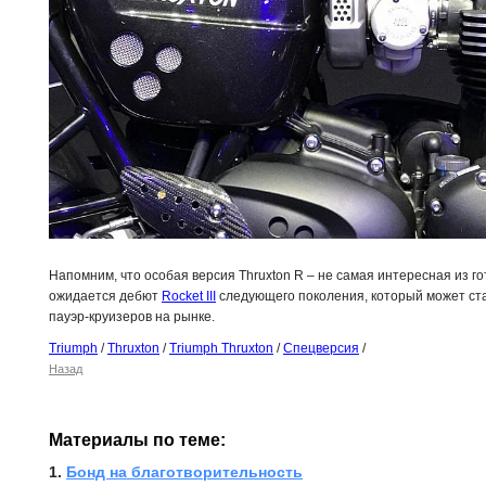
Напомним, что особая версия Thruxton R – не самая интересная из г
ожидается дебют
Rocket III
следующего поколения, который может ст
пауэр-круизеров на рынке.
Triumph
/
Thruxton
/
Triumph Thruxton
/
Спецверсия
/
Назад
Материалы по теме:
1. 
Бонд на благотворительность