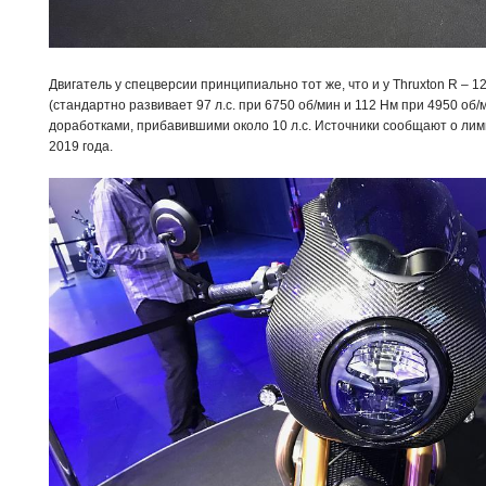
Двигатель у спецверсии принципиально тот же, что и у Thruxton R – 
(стандартно развивает 97 л.с. при 6750 об/мин и 112 Нм при 4950 об/
доработками, прибавившими около 10 л.с. Источники сообщают о ли
2019 года.