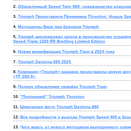
2. 
Обновленный Speed Twin 900: совершенство классик
3. 
Triumph Представила Преемника Thruxton: Новые Spe
4. 
Мотоциклы Bajaj под брендом Triumph
5. 
Triumph анонсировал запуск в производство огранич
Speed Triple 1200 RR Breitling Limited Edition
6. 
Новая модификация Triumph Tiger в 2024 году
7. 
Triumph Daytona 660 2024 
8. 
Компания «Triumph» недавно представила новую мот
«TF 250-X» 
9. 
Полное обновление линейки Triumph Tiger
10. 
"Последний" Triumph Thruxton
11. 
Шпионские фото Triumph Daytona 660
12. 
Все подробности о выходе Triumph Speed 400 и Scra
13. 
Чего ждать от нового мотоцикла выпущенного совме