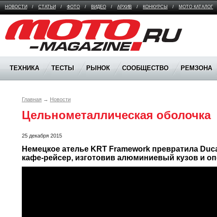
НОВОСТИ
/
СТАТЬИ
/
ФОТО
/
ВИДЕО
/
АРХИВ
/
КОНКУРСЫ
/
МОТО КАТАЛОГ
Moto Magazine
ТЕХНИКА
ТЕСТЫ
РЫНОК
СООБЩЕСТВО
РЕМЗОНА
Главная
→
Новости
Цельнометаллическая оболочка
25 декабря 2015
Немецкое ателье KRT Framework превратила Ducati
кафе-рейсер, изготовив алюминиевый кузов и оп