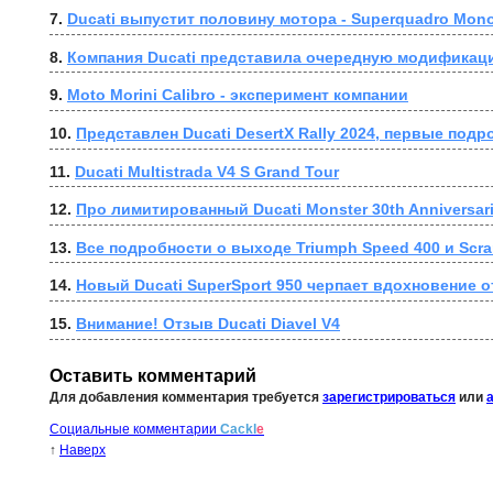
7. 
Ducati выпустит половину мотора - Superquadro Mon
8. 
Компания Ducati представила очередную модификацию
9. 
Moto Morini Calibro - эксперимент компании
10. 
Представлен Ducati DesertX Rally 2024, первые подр
11. 
Ducati Multistrada V4 S Grand Tour
12. 
Про лимитированный Ducati Monster 30th Anniversari
13. 
Все подробности о выходе Triumph Speed 400 и Scra
14. 
Новый Ducati SuperSport 950 черпает вдохновение о
15. 
Внимание! Отзыв Ducati Diavel V4
Оставить комментарий
Для добавления комментария требуется
зарегистрироваться
или
Социальные комментарии
Cackl
e
↑
Наверх