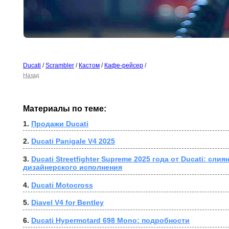
Ducati
/
Scrambler
/
Кастом
/
Кафе-рейсер
/
Назад
Материалы по теме:
1. 
Продажи Ducati
2. 
Ducati Panigale V4 2025
3. 
Ducati Streetfighter Supreme 2025 года от Ducati: слия
дизайнерского исполнения
4. 
Ducati Motocross
5. 
Diavel V4 for Bentley
6. 
Ducati Hypermotard 698 Mono: подробности