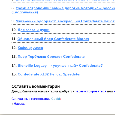
8. 
Уроки астрономии: самые дорогие мотоциклы россий
(+дополнения)
9. 
Мятежники одобряют: воскресший Confederate Hellca
10. 
Для глаза и души
11. 
Обновленный боец Confederate Motors
12. 
Кафе-круизер
13. 
Пьер Тербланш бросает Confederate
14. 
Bienville Legacy – «улучшенный» Confederate? 
15. 
Confederate X132 Hellcat Speedster
Оставить комментарий
Для добавления комментария требуется
зарегистрироваться
или
Социальные комментарии
Cackl
e
↑
Наверх