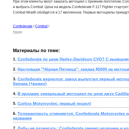
При этом клиенты могут заказать мотоцикл с прежним логотипом, Conf
и выбрать Combat. Цена на модель Confederate F-117 Fighter стартует
Combat Wraith обойдётся в 17 миллионов. Первые мотоциклы приедут 
Confederate
/
Combat
/
Назад
Материалы по теме:
1. 
Confederate по цене Harley-Davidson CVO? С нынешни
2. 
Настоящая "Чёрная Пятница": скидка $5000 на мотоци
3. 
Confederate вернулся: завод выпустил первый мотоц
бренда (+видео)
4. 
В продаже уникальный мотоцикл по цене двух Cadilla
5. 
Curtiss Motorcycles: первый пошел!
6. 
Толерантность отменяется: Confederate Motorcycles не
названия
7. 
Дабы не разжигать: Confederate сменит название и к