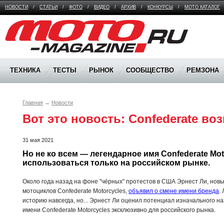
НОВОСТИ
/
СТАТЬИ
/
ФОТО
/
ВИДЕО
/
АРХИВ
/
КОНКУРСЫ
/
МОТО КАТАЛОГ
Moto Magazine
ТЕХНИКА
ТЕСТЫ
РЫНОК
СООБЩЕСТВО
РЕМЗОНА
Главная
→
Новости
Вот это новость: Confederate во
31 мая 2021
Но не ко всем — легендарное имя Confederate Moto
использоваться только на российском рынке.
Около года назад на фоне "чёрных" протестов в США Эрнест Ли, нов
мотоциклов Confederate Motorcycles,
объявил о смене имени бренда
.
историю навсегда, но... Эрнест Ли оценил потенциал изначального 
имени Confederate Motorcycles эксклюзивно для российского рынка.