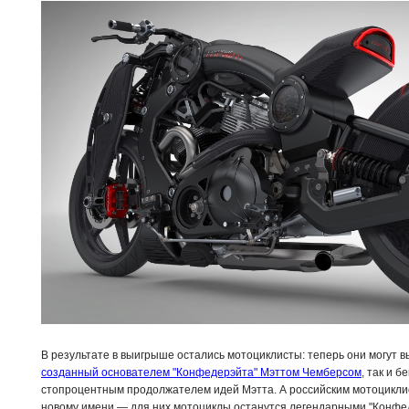
В результате в выигрыше остались мотоциклисты: теперь они могут в
созданный основателем "Конфедерэйта" Мэттом Чемберсом
, так и 
стопроцентным продолжателем идей Мэтта. А российским мотоциклис
новому имени — для них мотоциклы останутся легендарными "Конфе