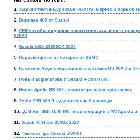
1. 
Жаркий темп в Бурираме: Акоста, Маркес и борьба з
2. 
Burgman 400 от Suzuki
3. 
CFMoto обнародовала характеристики нового трехци
675SR
4. 
Suzuki GSX-S1000GX 2024
5. 
Первый прототип батарей от SBMC
6. 
Компания Voge представила спортбайк RR 666 S в Ки
7. 
Новый асфальтовый Suzuki V-Strom 800
8. 
Новая Aprilia RS 457 - простое решение для треков
9. 
Zeths ZFR 525 R - удивительный премиум
10. 
QJMotor SRK 1000 RR - коллаборация с MV Agusta и
11. 
Suzuki V-Strom 250SX 2023
12. 
Немного про Suzuki GSX-8R