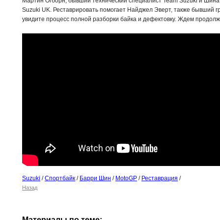
Мартин Огборн, бывший технический специалист Team Suzuki и Шина,
Suzuki UK. Реставрировать помогает Найджел Эверт, также бывший г
увидите процесс полной разборки байка и дефектовку. Ждем продолж
Suzuki
/
Спортбайк
/
Барри Шин
/
MotoGP
/
Реставрация
/
Назад
Материалы по теме: