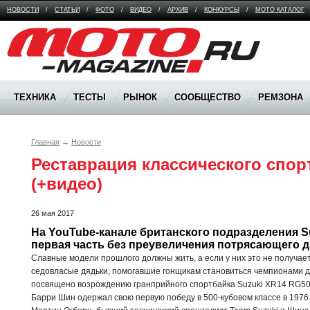
НОВОСТИ
/
СТАТЬИ
/
ФОТО
/
ВИДЕО
/
АРХИВ
/
КОНКУРСЫ
/
МОТО КАТАЛОГ
Moto Magazine
ТЕХНИКА
ТЕСТЫ
РЫНОК
СООБЩЕСТВО
РЕМЗОНА
Главная
→
Новости
Реставрация классического спорт
(+видео)
26 мая 2017
На YouTube-канале британского подразделения Su
первая часть без преувеличения потрясающего 
Славные модели прошлого должны жить, а если у них это не получае
седовласые дядьки, помогавшие гонщикам становиться чемпионами 
посвящено возрождению гранприйного спортбайка Suzuki XR14 RG50
Барри Шин одержал свою первую победу в 500-кубовом классе в 1976