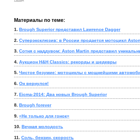
Материалы по теме:
1. 
Brough Superior представил Lawrence Dagger
2. 
Суперэксклюзив: в России продается мотоцикл Aston
3. 
Сотня с наддувом: Aston Martin представил уникальн
4. 
Аукцион H&H Classics: рекорды и шедевры
5. 
Чистое безумие: мотоциклы с мощнейшими автомоб
6. 
Он вернулся!
7. 
Eicma-2014: Два новых Brough Superior
8. 
Brough forever
9. 
«Не только для гонок»
10. 
Вечная молодость
11. 
Соль, бензин, скорость