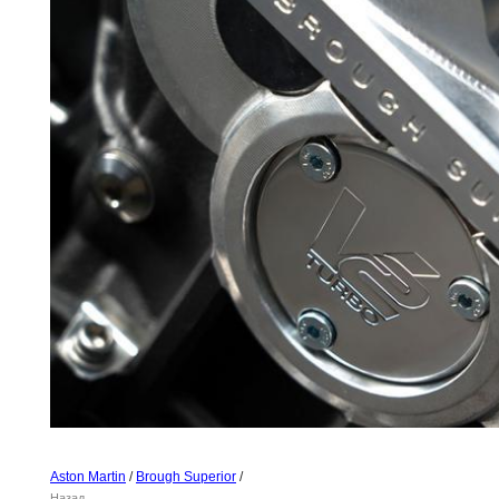
Aston Martin
/
Brough Superior
/
Назад