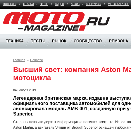
НОВОСТИ
/
СТАТЬИ
/
ФОТО
/
ВИДЕО
/
АРХИВ
/
КОНКУРСЫ
/
МОТО КАТАЛОГ
Moto Magazine
ТЕХНИКА
ТЕСТЫ
РЫНОК
СООБЩЕСТВО
РЕМЗОНА
Главная
→
Новости
Высший свет: компания Aston Mar
мотоцикла
04 ноября 2019
Легендарная британская марка, издавна выступа
официального поставщика автомобилей для одног
анонсировала модель AMB-001, созданную при уч
Superior.
Стороны пока что держат информацию о новинке в секрете. Известно
Aston Martin, а двигатель V-твин от Brough Superior оснащен турбона