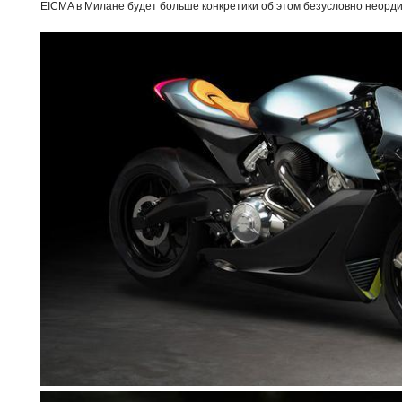
EICMA в Милане будет больше конкретики об этом безусловно неорд