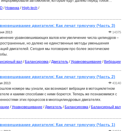
я информировали автомобили, которые едут далеко перед тобой…
TD
/
Новинка
/
High-tech
/
вновешивание двигателя: Как лечат трясучку (Часть 3)
юня 2013
14375
менение уравновешивающих валов или увеличение числа цилиндров –
пространенные, но далеко не единственные методы уменьшения
аций двигателей. Сегодня мы поговорим про более экзотические
обы.
ансирный вал
/
Балансировка
/
Двигатель
/
Уравновешивание
/
Вибрации
вновешивание двигателя: Как лечат трясучку (Часть 2)
ая 2013
43140
ошлом номере мы узнали, как возникают вибрации в мотоциклетном
ателе и какими способами с ними борются. Теперь же познакомимся с
енностями этих процессов в многоцилиндровых двигателях.
рации
/
Уравновешивание
/
Двигатель
/
Балансировка
/
Балансирный вал
вновешивание двигателя: Как лечат трясучку (Часть 1)