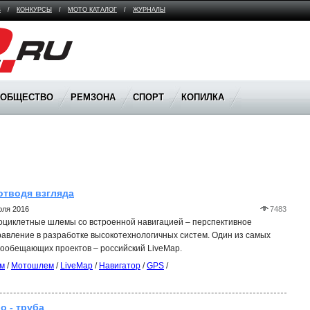
В
/
КОНКУРСЫ
/
МОТО КАТАЛОГ
/
ЖУРНАЛЫ
ООБЩЕСТВО
РЕМЗОНА
СПОРТ
КОПИЛКА
отводя взгляда
юля 2016
7483
циклетные шлемы со встроенной навигацией – перспективное
авление в разработке высокотехнологичных систем. Один из самых
ообещающих проектов – российский LiveMap.
м
/
Мотошлем
/
LiveMap
/
Навигатор
/
GPS
/
о - труба