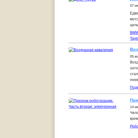
07 и
Едва
мото
цель
BM
Tayl
Воз
05 м
Возд
зато
стал
пнев
Под
При
14 и
Чело
крем
Роб