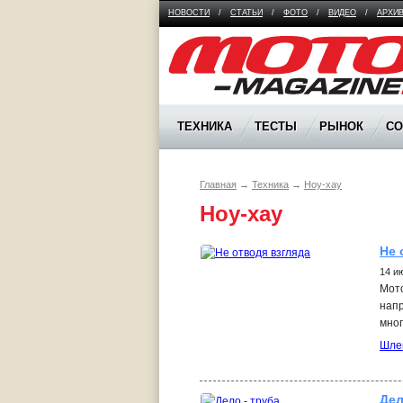
НОВОСТИ
/
СТАТЬИ
/
ФОТО
/
ВИДЕО
/
АРХИ
Moto Magazine
ТЕХНИКА
ТЕСТЫ
РЫНОК
С
Главная
→
Техника
→
Ноу-хау
Ноу-хау
Не 
14 и
Мото
напр
мног
Шле
Дел