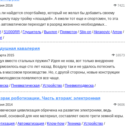
юня 2016
7421
 ли найдется спортбайкер, который не желал бы добавить своему
циклу пару-тройку «лошадей». А ежели тот еще и спортсмен, то эта
 автоматически переходит в разряд жизненно необходимых...
W
/
S1000RR
/
Глушитель
/
Выхлоп
/
Прямоток
/
Slip-on
/
Akrapovic
/
Arrow
/
or
/
душная кавалерия
арта 2015
16573
ух вместо стальных пружин? Идея не нова, вот только внедрение
рмозилось еще сто лет назад. Воздуху так и не удалось потеснить
ь в массовом производстве. Но, с другой стороны, новые конструкции
моподвесок появляются все чаще.
веска
/
Пневматическая
/
Устройство
/
Пневмоподвеска
/
зрак роботизации. Часть вторая: электронная
юня 2014
9606
веческая цивилизация обречена на развитие электроники, ведь
ний, основной для нее материал, составляет около трети земной коры.
отизация
/
Автоматизация
/
Know-how
/
Техника
/
Устройство
/