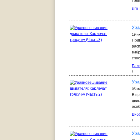
теб
sim
Ура
19 и
При
рас
вибр
спос
Бал
/
Ура
05 м
В пр
двиг
особ
Виб
/
Ура