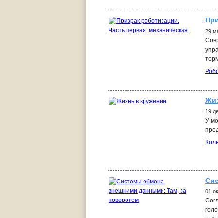
При
29 м
Сов
упра
торм
Роб
Жиз
19 д
У мо
пред
Кол
Сис
01 о
Согл
голо