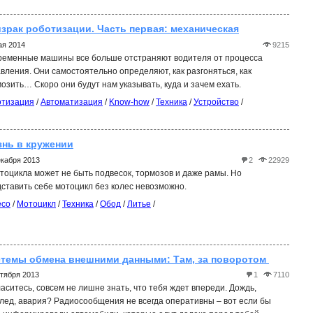
зрак роботизации. Часть первая: механическая
ая 2014
9215
ременные машины все больше отстраняют водителя от процесса
вления. Они самостоятельно определяют, как разгоняться, как
озить… Скоро они будут нам указывать, куда и зачем ехать.
отизация
/
Автоматизация
/
Know-how
/
Техника
/
Устройство
/
нь в кружении
екабря 2013
2
22929
тоцикла может не быть подвесок, тормозов и даже рамы. Но
ставить себе мотоцикл без колес невозможно.
есо
/
Мотоцикл
/
Техника
/
Обод
/
Литье
/
темы обмена внешними данными: Там, за поворотом 
ктября 2013
1
7110
аситесь, совсем не лишне знать, что тебя ждет впереди. Дождь,
лед, авария? Радиосообщения не всегда оперативны – вот если бы